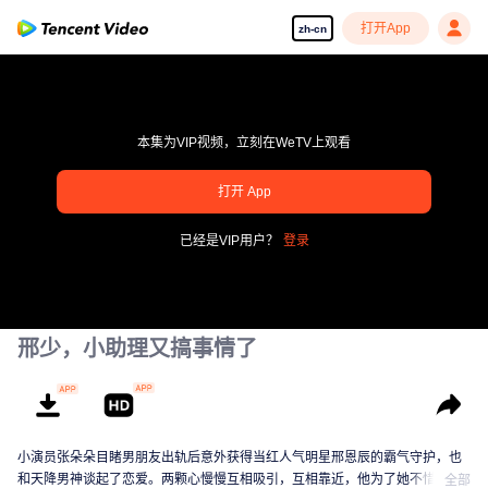
打开App
zh-cn
本集为VIP视频，立刻在WeTV上观看
打开 App
pay limit
已经是VIP用户？
登录
错误码: 70013083.-1-82f6443922a83fc4e3d9dddcda3d0d23
00:00:00
/
00:00:00
邢少，小助理又搞事情了
小演员张朵朵目睹男朋友出轨后意外获得当红人气明星邢恩辰的霸气守护，也
和天降男神谈起了恋爱。两颗心慢慢互相吸引，互相靠近，他为了她不惜放弃
全部