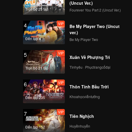
a nhà họ
ành hai
(Uncut Ver.)
h, nếu
Trọn bộ 25 tập
Fourever You Part 2 (Uncut Ver.)
 Có thể
VIP
4
Be My Player Two (Uncut
ên mua!
ver.)
Đến tập 4
Be My Player Two
VIP
5
Xuân Về Phượng Trì
Tìnhyêu · Phụctrangcổđại
Trọn bộ 21 tập
VIP
6
Thôn Tính Bầu Trời
Khoahọcviễntưởng
Đến tập 235
VIP
7
Tiên Nghịch
Huyềnhuyễn
Đến tập 152