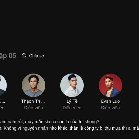
ập 05
Chia sẻ
ăm năm rồi, may mắn kia có còn là của tôi không?
. Không vì nguyên nhân nào khác, thân là công ty bị thu mua thì ai m
g bên mua sẽ không dễ dàng điều động nhân sự, nhưng không thể chắ