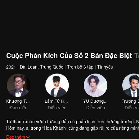
Cuộc Phản Kích Của Số 2 Bản Đặc Biệt
T
2021
|
Đài Loan, Trung Quốc
|
Trọn bộ 6 tập
|
Tìnhyêu
Khương Thụy Trí
Lâm Tử Hoành
YU Dương Vũ Đằng
Đạo diễn
Diễn viên
Diễn viên
Từ thanh xuân vườn trường đến cú phản kích trên thương trường. N
Hôm nay, ai trong "Hoa Khánh" cũng đang gặp rủi ro của riêng mình
lo cho bát cơm của mình? Dù cho người phụ trách đã đảm bảo rằn
Đọc thêm