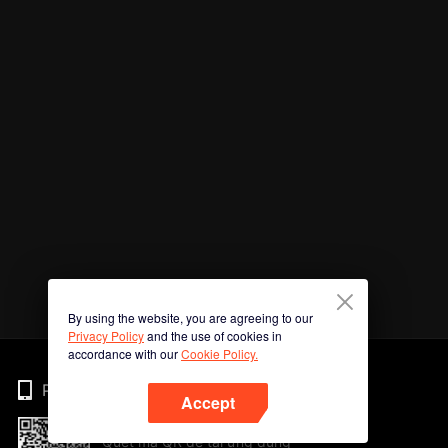
By using the website, you are agreeing to our
Privacy Policy
and the use of cookies in
accordance with our
Cookie Policy.
Phone
Accept
Quét mã QR để tải ứng dụng