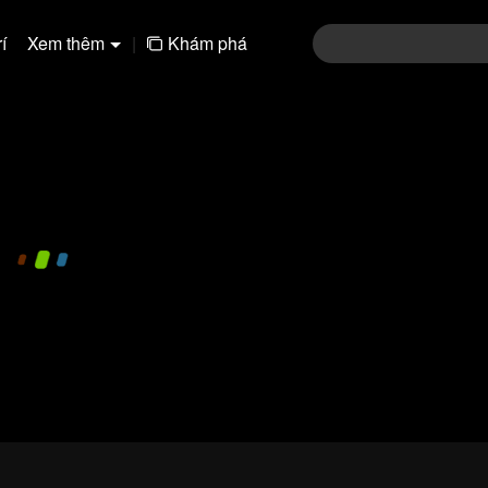
í
Xem thêm
|
Khám phá