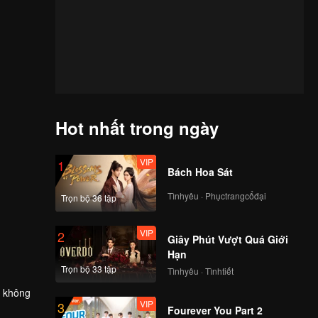
Hot nhất trong ngày
VIP
1
Bách Hoa Sát
Tìnhyêu · Phụctrangcổđại
Trọn bộ 36 tập
VIP
2
Giây Phút Vượt Quá Giới
Hạn
Trọn bộ 33 tập
Tìnhyêu · Tìnhtiết
à không
VIP
3
c chắn
Fourever You Part 2