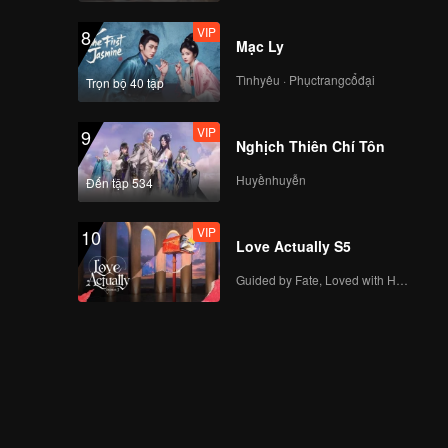
VIP
8
Mạc Ly
Tìnhyêu · Phụctrangcổđại
Trọn bộ 40 tập
VIP
9
Nghịch Thiên Chí Tôn
Huyềnhuyễn
Đến tập 534
VIP
10
Love Actually S5
Guided by Fate, Loved with Heart