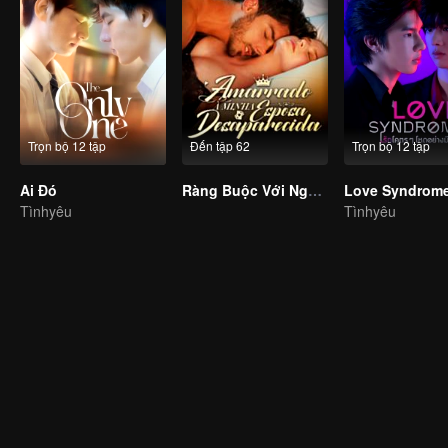
Trọn bộ 12 tập
Đến tập 62
Trọn bộ 12 tập
Ai Đó
Ràng Buộc Với Người Vợ Mất Tích
Tìnhyêu
Tìnhyêu