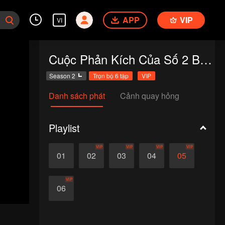
APP
VIP
VI
Cuộc Phản Kích Của Số 2 Bản Đặc Biệt
Season 2
Trọn bộ 6 tập
VIP
Danh sách phát
Cảnh quay hỏng
Playlist
VIP
VIP
VIP
VIP
01
02
03
04
05
VIP
06