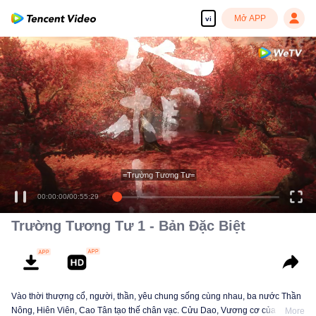
Mở APP
vi
=Trường Tương Tư=
00:00:00
/
00:55:29
Trường Tương Tư 1 - Bản Đặc Biệt
Vào thời thượng cổ, người, thần, yêu chung sống cùng nhau, ba nước Thần
Nông, Hiên Viên, Cao Tân tạo thế chân vạc. Cửu Dao, Vương cơ của Cao
More