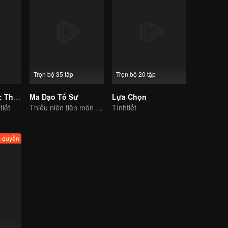
Trọn bộ 35 tập
Trọn bộ 20 tập
Mạc Kim Quyết: Thiên Tinh Lăng
Ma Đạo Tổ Sư
Lựa Chọn
tiết
Thiếu niên tiên môn trừ hại xua đuổi ta ma cho người dân
Tìnhtiết
 quyền