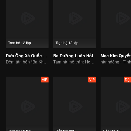
Trọn bộ 12 tập
Trọn bộ 18 tập
Đưa Ông Xã Quốc Dân Về Nhà (S1)
Ba Đường Luân Hồi
Đêm tân hôn "Ba Không"
Tam hà mê trận: Hợp sức giải mã bí ẩn luân hồi
hànhđộng · Tình
VIP
VIP
Độc
Trọn bộ 12 tập
Đến tập 235
Đến tập 48