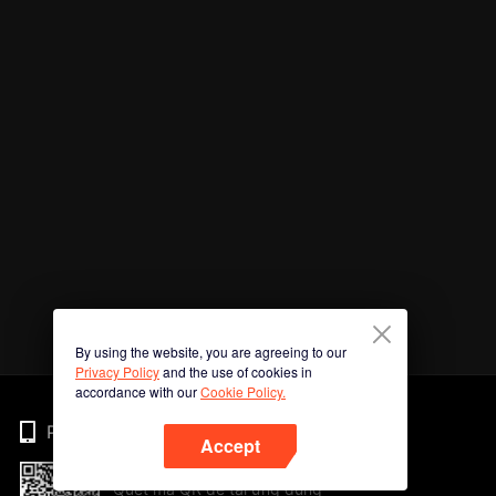
By using the website, you are agreeing to our
Privacy Policy
and the use of cookies in
accordance with our
Cookie Policy.
Phone
Accept
Quét mã QR để tải ứng dụng