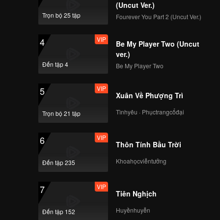
(Uncut Ver.)
Trọn bộ 25 tập
Fourever You Part 2 (Uncut Ver.)
VIP
4
Be My Player Two (Uncut
ver.)
Đến tập 4
Be My Player Two
VIP
5
Xuân Về Phượng Trì
Tìnhyêu · Phụctrangcổđại
Trọn bộ 21 tập
VIP
6
Thôn Tính Bầu Trời
Khoahọcviễntưởng
Đến tập 235
VIP
7
Tiên Nghịch
Huyềnhuyễn
Đến tập 152