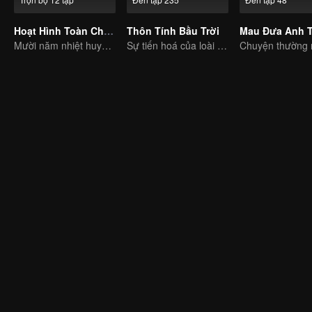
Hoạt Hình Toàn Chức Cao Thủ
Thôn Tính Bầu Trời
Mười năm nhiệt huyết viết nên huy hoàng của game thể thao điện tử
Sự tiến hoá của loài người, là đáp án duy nhất.