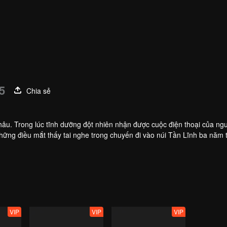
5
Chia sẻ
Trong lúc tĩnh dưỡng đột nhiên nhận được cuộc điện thoại của ngưo
những điều mắt thấy tai nghe trong chuyến đi vào núi Tần Lĩnh ba năm tr
́m phá di tích cổ đại.
VIP
VIP
VIP