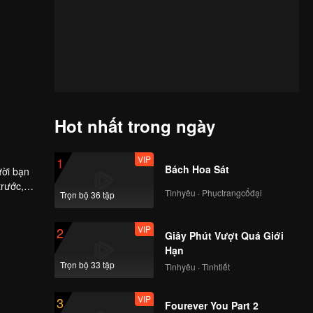
Hot nhất trong ngày
VIP
1
Bách Hoa Sát
̛̀i bạn
ước,
Tìnhyêu · Phụctrangcổđại
Trọn bộ 36 tập
VIP
2
Giây Phút Vượt Quá Giới
Hạn
Trọn bộ 33 tập
Tìnhyêu · Tìnhtiết
VIP
3
Fourever You Part 2