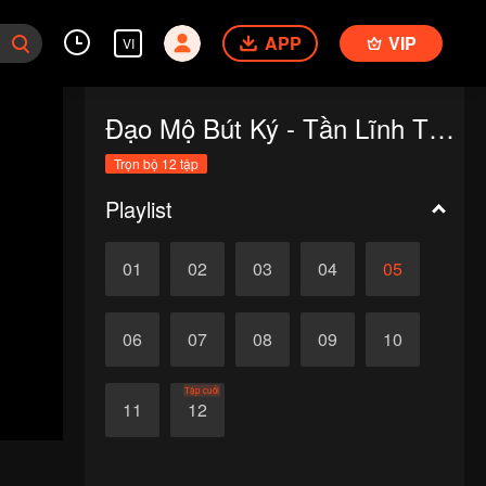
APP
VIP
VI
Đạo Mộ Bút Ký - Tần Lĩnh Thần Thụ
Trọn bộ 12 tập
Playlist
01
02
03
04
05
06
07
08
09
10
Tập cuối
11
12