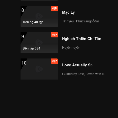
VIP
8
Mạc Ly
Tìnhyêu · Phụctrangcổđại
Trọn bộ 40 tập
VIP
9
Nghịch Thiên Chí Tôn
Huyềnhuyễn
Đến tập 534
VIP
10
Love Actually S5
Guided by Fate, Loved with Heart