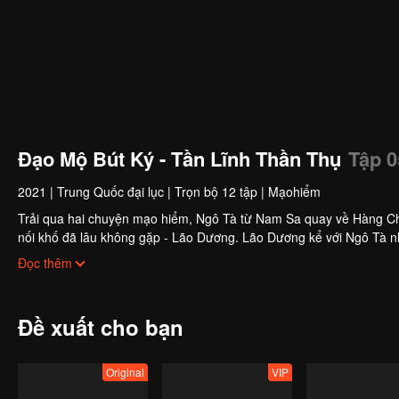
Đạo Mộ Bút Ký - Tần Lĩnh Thần Thụ
Tập 0
2021
|
Trung Quốc đại lục
|
Trọn bộ 12 tập
|
Mạohiểm
Trải qua hai chuyện mạo hiểm, Ngô Tà từ Nam Sa quay về Hàng Châu. 
nối khố đã lâu không gặp - Lão Dương. Lão Dương kể với Ngô Tà 
đồng thời mời Ngô Tà cùng mình mạo hiểm một chuyến, quay lại kha
Đọc thêm
Đề xuất cho bạn
Original
VIP