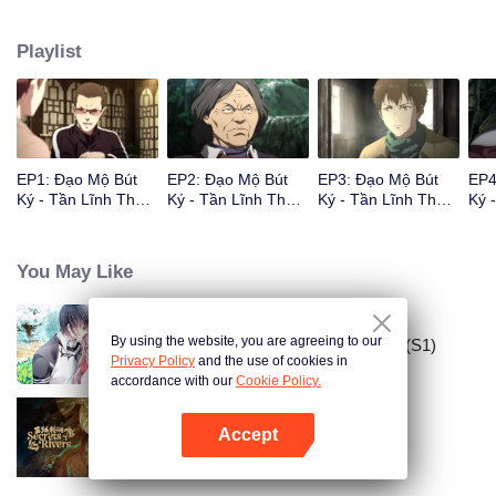
nối khố đã lâu không gặp - Lão Dương. Lão Dương kể với Ngô Tà những
điều mắt thấy tai nghe trong chuyến đi vào núi Tần Lĩnh ba năm trước, đồng
Playlist
thời mời Ngô Tà cùng mình mạo hiểm một chuyến, quay lại khám phá di tích
cổ đại.
EP1: Đạo Mộ Bút
EP2: Đạo Mộ Bút
EP3: Đạo Mộ Bút
EP4
Ký - Tần Lĩnh Thần
Ký - Tần Lĩnh Thần
Ký - Tần Lĩnh Thần
Ký 
Thụ
Thụ
Thụ
Thụ
You May Like
By using the website, you are agreeing to our
Đưa Ông Xã Quốc Dân Về Nhà (S1)
Privacy Policy
and the use of cookies in
accordance with our
Cookie Policy.
Accept
Ba Đường Luân Hồi
Mở APP