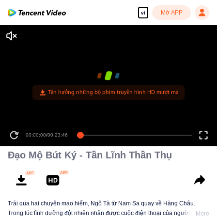
Mở APP
vi
Tận hưởng những bộ phim truyền hình HD mượt mà
00:00:00
/
00:23:46
Đạo Mộ Bút Ký - Tần Lĩnh Thần Thụ
Trải qua hai chuyện mạo hiểm, Ngô Tà từ Nam Sa quay về Hàng Châu.
Trong lúc tĩnh dưỡng đột nhiên nhận được cuộc điện thoại của người bạn
More