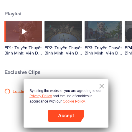
Khi câu chuyện mở ra, người xem được đưa vào một cuộc hành trình hài
hước với một dàn anh hùng mang tính biểu tượng, những người cố gắng
Playlist
ngăn chặn anh ta, đồng thời khám phá động cơ thực sự của Claude là muốn
đánh cắp viên đá.
EP1: Truyền Thuyết
EP2: Truyền Thuyết
EP3: Truyền Thuyết
EP4
Bình Minh: Viên Đá
Bình Minh: Viên Đá
Bình Minh: Viên Đá
Bìn
Thần
Thần
Thần
Thầ
Exclusive Clips
By using the website, you are agreeing to our
Loading…
Privacy Policy
and the use of cookies in
accordance with our
Cookie Policy.
Accept
Mở APP