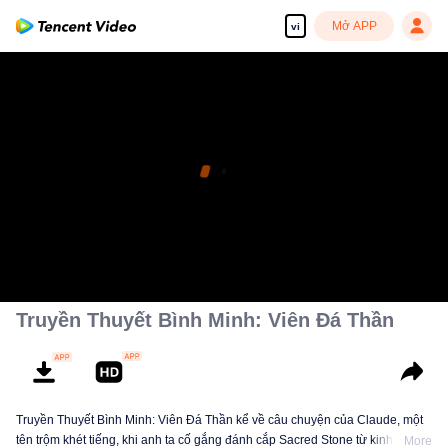
Mở APP
vi
Truyền Thuyết Bình Minh: Viên Đá Thần
Truyền Thuyết Bình Minh: Viên Đá Thần kể về câu chuyện của Claude, một
tên trộm khét tiếng, khi anh ta cố gắng đánh cắp Sacred Stone từ kinh đô.
More