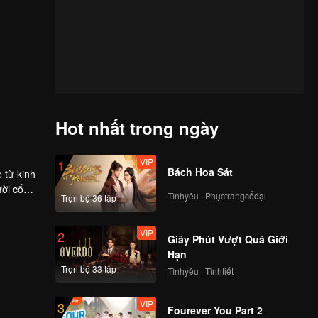
Hot nhất trong ngày
VIP
1
Bách Hoa Sát
 từ kinh
ời cố
Tìnhyêu · Phụctrangcổđại
Trọn bộ 36 tập
VIP
2
Giây Phút Vượt Quá Giới
Hạn
Trọn bộ 33 tập
Tìnhyêu · Tìnhtiết
VIP
3
Fourever You Part 2