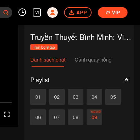
APP
VIP
VI
Truyền Thuyết Bình Minh: Viên Đá Thần
Trọn bộ 9 tập
Danh sách phát
Cảnh quay hỏng
Playlist
01
02
03
04
05
Tập cuối
06
07
08
09