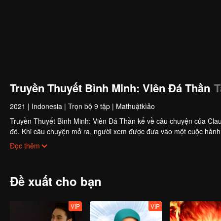
Truyền Thuyết Bình Minh: Viên Đá Thần
T
2021
|
Indonesia
|
Trọn bộ 9 tập
|
Mathuậtkìảo
Truyền Thuyết Bình Minh: Viên Đá Thần kể về câu chuyện của Claud
đô. Khi câu chuyện mở ra, người xem được đưa vào một cuộc hành 
gắng ngăn chặn anh ta, đồng thời khám phá động cơ thực sự của C
Đọc thêm
Đề xuất cho bạn
VIP
VIP