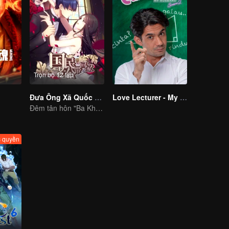
Trọn bộ 12 tập
Đưa Ông Xã Quốc Dân Về Nhà (S1)
Love Lecturer - My Lecturer My Husband Season 2
Đêm tân hôn "Ba Không"
 quyền