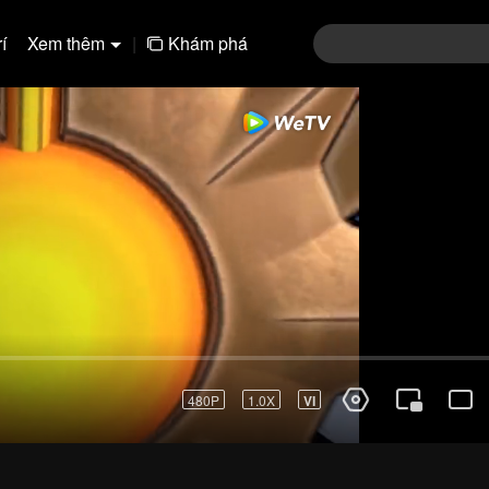
í
Xem thêm
|
Khám phá