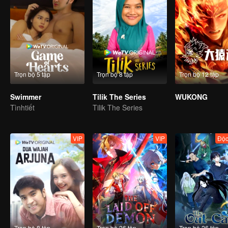
Trọn bộ 5 tập
Trọn bộ 8 tập
Trọn bộ 12 tập
Swimmer
Tilik The Series
WUKONG
Tìnhtiết
Tilik The Series
VIP
VIP
Độc
Trọn bộ 8 tập
Trọn bộ 26 tập
Trọn bộ 26 tập