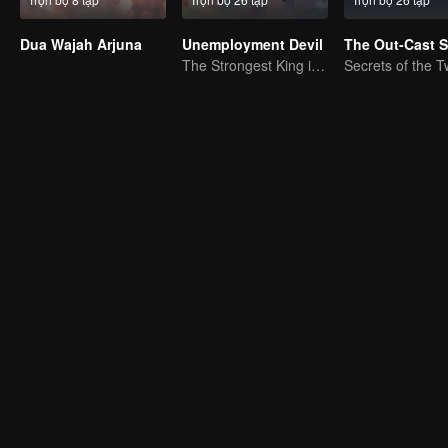
Dua Wajah Arjuna
Unemployment Devil
The Out-Cast 
The Strongest King in the Demon World Suddenly Gets Laid Off?