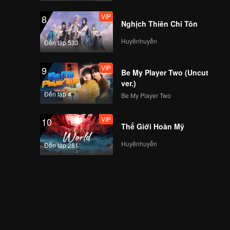
VIP
8
Nghịch Thiên Chí Tôn
Huyềnhuyễn
Đến tập 533
VIP
9
Be My Player Two (Uncut
ver.)
Đến tập 4
Be My Player Two
VIP
10
Thế Giới Hoàn Mỹ
Huyềnhuyễn
Đến tập 281