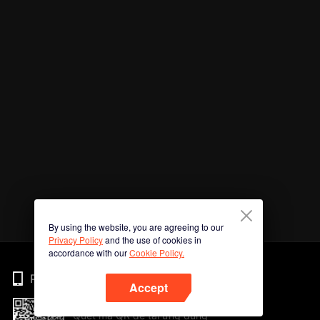
By using the website, you are agreeing to our
Privacy Policy
and the use of cookies in
accordance with our
Cookie Policy.
Phone
Accept
Quét mã QR để tải ứng dụng