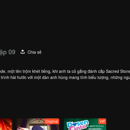
ập 09
Chia sẻ
e, một tên trộm khét tiếng, khi anh ta cố gắng đánh cắp Sacred Stone
trình hài hước với một dàn anh hùng mang tính biểu tượng, những ngư
laude là muốn đánh cắp viên đá.
Original
VIP