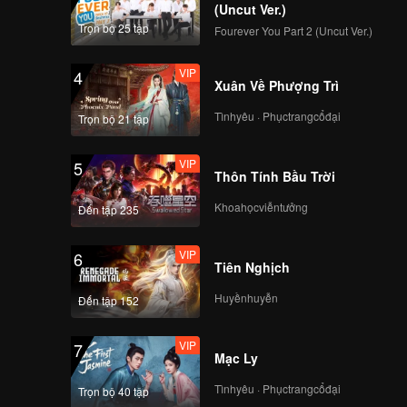
(Uncut Ver.)
Trọn bộ 25 tập
Fourever You Part 2 (Uncut Ver.)
VIP
4
Xuân Về Phượng Trì
Tìnhyêu · Phụctrangcổđại
Trọn bộ 21 tập
VIP
5
Thôn Tính Bầu Trời
Khoahọcviễntưởng
Đến tập 235
VIP
6
Tiên Nghịch
Huyềnhuyễn
Đến tập 152
VIP
7
Mạc Ly
Tìnhyêu · Phụctrangcổđại
Trọn bộ 40 tập