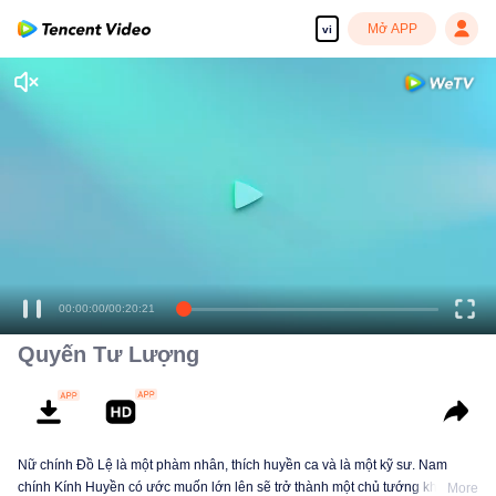
Mở APP
vi
Tận hưởng những bộ phim truyền hình HD mượt mà
00:00:00
/
00:20:21
Quyến Tư Lượng
Nữ chính Đồ Lệ là một phàm nhân, thích huyền ca và là một kỹ sư. Nam
chính Kính Huyền có ước muốn lớn lên sẽ trở thành một chủ tướng khí thế.
More