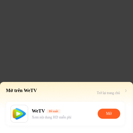
Mở trên WeTV
Trở lại trang chủ
WeTV
Đề xuất
Mở
Xem nội dung HD miễn phí