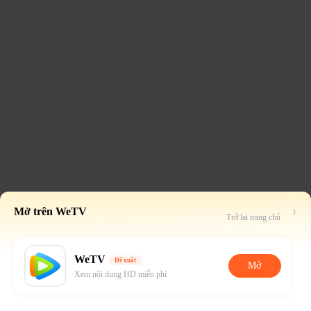
Mở trên WeTV
Trở lại trang chủ
WeTV
Đề xuất
Mở
Xem nội dung HD miễn phí