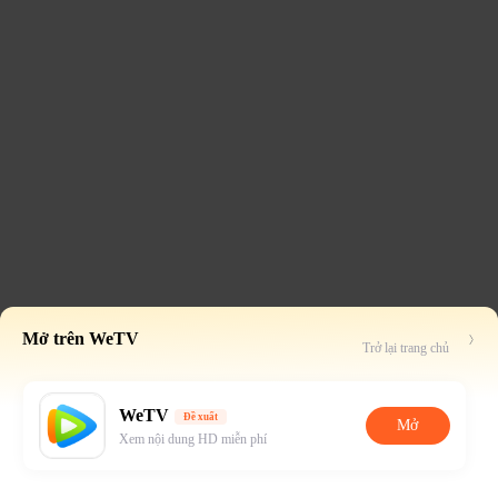
Mở trên WeTV
Trở lại trang chủ
WeTV
Đề xuất
Mở
Xem nội dung HD miễn phí