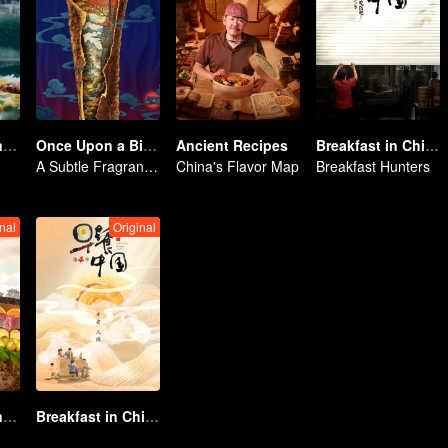
Flavorful Origins: Gui Yang
Once Upon a Bite S5
Ancient Recipes
Breakfast in China 5
A Subtle Fragrance in Flavor
China's Flavor Map
Breakfast Hunters
nal
Original
Flavorful Origins: Chao Shan
Breakfast in China 4