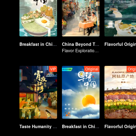
Breakfast in China
China Beyond Tastes
Flavor Exploration Journey of Chen Xiaoqing
VIP
Original
Origi
Taste Humanity at Night S2
Breakfast in China Ⅲ