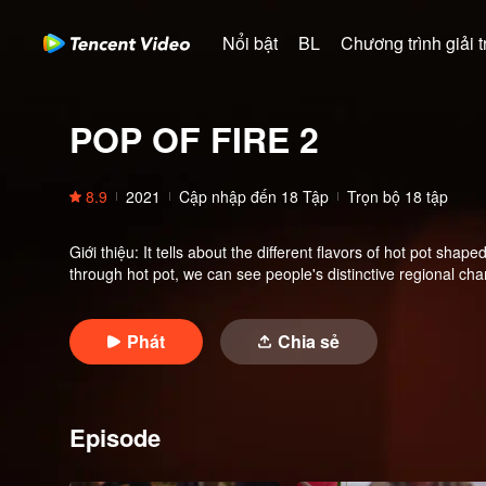
Nổi bật
BL
Chương trình giải tr
POP OF FIRE 2
8.9
2021
Cập nhập đến
18
Tập
Trọn bộ 18 tập
Giới thiệu
:
It tells about the different flavors of hot pot sha
through hot pot, we can see people's distinctive regional cha
Phát
Chia sẻ
Episode