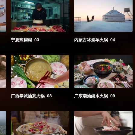
宁夏辣糊糊_03
内蒙古冰煮羊火锅_04
广西恭城油茶火锅_08
广东潮汕卤水火锅_09