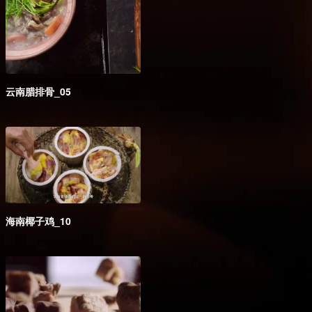
云南腊排骨_05
海南椰子鸡_10