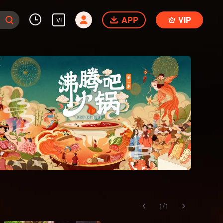
APP
VIP
VI
1
/
1