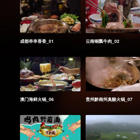
成都串串香香_01
云南铜瓢牛肉_02
澳门海鲜火锅_06
贵州黔南州臭酸火锅_07