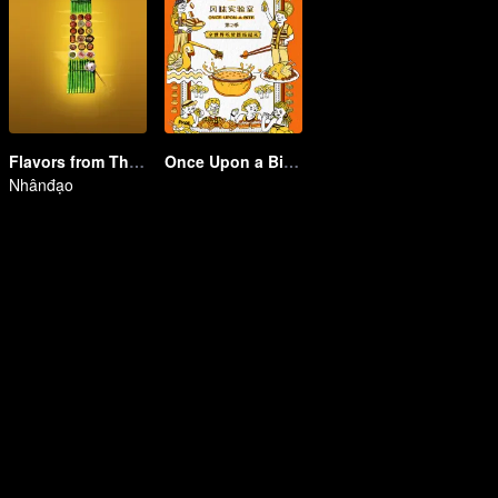
Flavors from The River
Once Upon a Bite S2
Nhânđạo