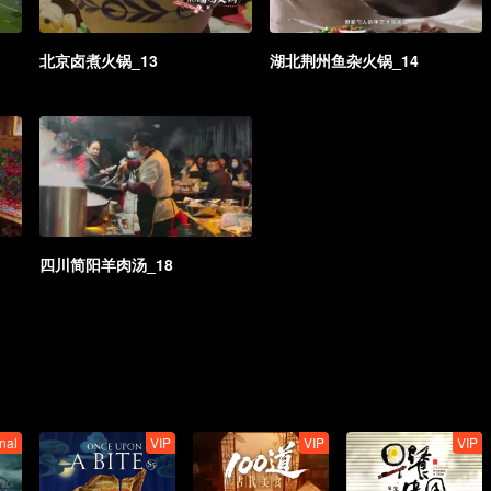
北京卤煮火锅_13
湖北荆州鱼杂火锅_14
四川简阳羊肉汤_18
nal
VIP
VIP
VIP