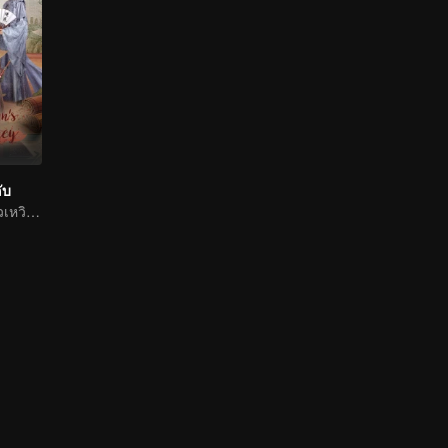
ับ
จู้ซวี่ตานจ๋ายเซียวเหวินคู่สาวใหญ่หนุ่มน้อยจับคู่กันคลี่คลายคดี