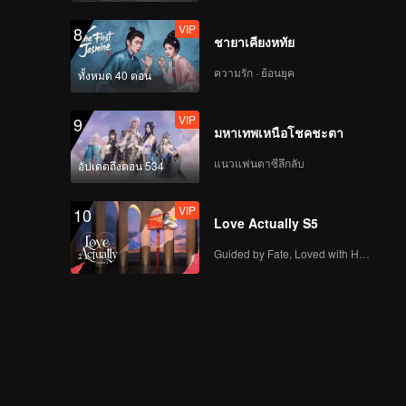
VIP
8
ชายาเคียงหทัย
ความรัก · ย้อนยุค
ทั้งหมด 40 ตอน
VIP
9
มหาเทพเหนือโชคชะตา
แนวแฟนตาซีลึกลับ
อัปเดตถึงตอน 534
VIP
10
Love Actually S5
Guided by Fate, Loved with Heart