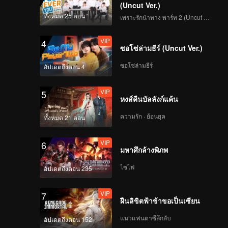
(Uncut Ver.)
ทั้งหมด 25 ตอน
เพราะรักนำทาง พาร์ท 2 (Uncut Ver.)
VIP
4
ซอโซ่ล่ามธีร์ (Uncut Ver.)
ซอโซ่ล่ามธีร์
อัปเดตถึงตอน 4
VIP
5
หงส์คืนบัลลังก์แค้น
ความรัก · ย้อนยุค
ทั้งหมด 21 ตอน
VIP
6
มหาศึกล้างพิภพ
ไซไฟ
อัปเดตถึงตอน 235
VIP
7
ฝืนลิขิตฟ้าข้าขอเป็นเซียน
แนวแฟนตาซีลึกลับ
อัปเดตถึงตอน 152