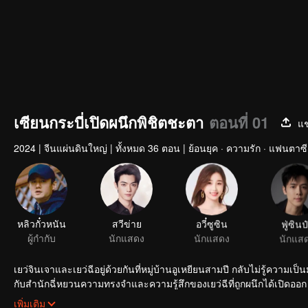
เซียนกระบี่เปิดผนึกพิชิตชะตา
ตอนที่ 01
แช
2024
|
จีนแผ่นดินใหญ่
|
ทั้งหมด 36 ตอน
|
ย้อนยุค · ความรัก · แฟนตาซี
หลิวกั๋วหนัน
สวีข่าย
อวี๋ซูซิน
ฟู่ซินป
ผู้กำกับ
นักแสดง
นักแสดง
นักแส
เยว่จินเจาและเยว่ฉีอยู่ด้วยกันที่หมู่บ้านอูเหยียนสามปี กลับไม่รู้คว
กับสำนักฉี่หยวนความทรงจำและความรู้สึกของเยว่ฉีที่ถูกผนึกได้เปิดออก ข
ๆ เปิดเผย ฝ่ายอิทธิพลต่าง ๆ โผล่มาทีละฝ่าย ใครคือผู้บงการเบื้องหลังที
เพิ่มเติม