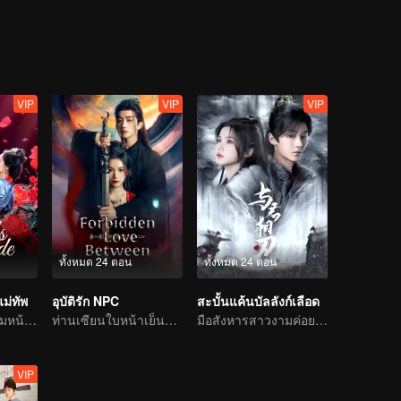
VIP
VIP
VIP
ทั้งหมด 24 ตอน
ทั้งหมด 24 ตอน
ม่ทัพ
อุบัติรัก NPC
สะบั้นแค้นบัลลังก์เลือด
ธิดาอนุเปลี่ยนโฉมหน้าแก้แค้จวนแม่ทัพชิงไหวชิงพริบ
ท่านเซียนใบหน้าเย็นชาติดด่านเคราะห์ความรัก ตกหลุมรักนางมารสาว
มือสังหารสาวงามค่อย ๆ ไล่ล่าองค์ชายแสนรัก
VIP