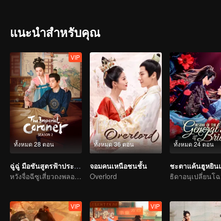
อีกครั้ง
แนะนำสำหรับคุณ
VIP
ทั้งหมด 28 ตอน
ทั้งหมด 36 ตอน
ทั้งหมด 24 ตอน
ฉู่ฉู่ มือชันสูตรฟ้าประทาน ภาค 2
จอมคนเหนือชนชั้น
ชะตาแค้นฮูหยินแ
หวังจื่อฉีซูเสี่ยวถงพลอดรักสืบคดี
Overlord
VIP
VIP