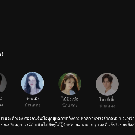
ร์
๋อ
ว่านเผิง
ไป๋ปิงเข่อ
โจวลี่เจี๋ย
ดง
นักแสดง
นักแสดง
นักแสดง
ามเป็นมาของตัวเอง สองคนจับมือบุกยุทธภพหวังตามหาความทรงจำกลับมา ระหว่าง
ณะที่เหตุการณ์ดำเนินไปทั้งคู่ได้รู้จักสหายมากมาย ฐานะที่แท้จริงของทั้งส
่แท้จริง แผนในแผน กับดักในกับดัก ไม่เสียดายสละชีวิตเปลี่ยนชะตา เพียงเพื่อ