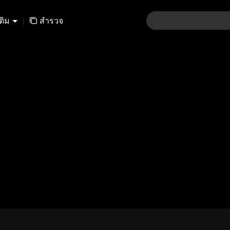
เติม
|
สำรวจ