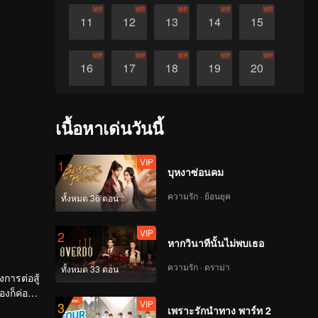
VIP
VIP
VIP
VIP
VIP
11
12
13
14
15
VIP
VIP
VIP
VIP
VIP
16
17
18
19
20
VIP
VIP
VIP
VIP
VIP
21
22
23
24
25
เนื้อหาเด่นวันนี้
VIP
VIP
VIP
VIP
VIP
26
27
28
29
30
VIP
1
บุหงาซ่อนคม
ความรัก · ย้อนยุค
ทั้งหมด 36 ตอน
VIP
2
หากวินาทีนั้นไม่พบเธอ
ความรัก · ดราม่า
ทั้งหมด 33 ตอน
การต่อสู้
องก็ค่อย
VIP
3
ได้พบกัน
เพราะรักนำทาง พาร์ท 2