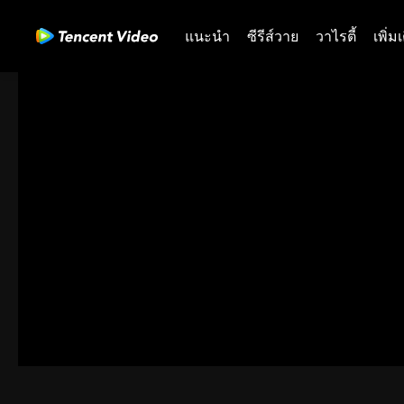
แนะนำ
ซีรีส์วาย
วาไรตี้
เพิ่ม