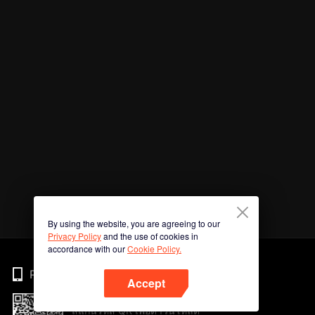
By using the website, you are agreeing to our
Privacy Policy
and the use of cookies in
accordance with our
Cookie Policy.
Phone
Accept
สแกนรหัส QR เพื่อดาวน์โหลด