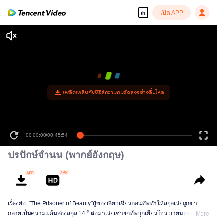
เปิด APP
th
เพลิดเพลินกับซีรีส์ความคมชัดสูงอย่างลื่นไหล
00:00:00
/
00:45:54
ปรปักษ์จำนน (พากย์อังกฤษ)
เรื่องย่อ: "The Prisoner of Beauty"ปู่ของเสี่ยวเฉียวถอนทัพทำให้สกุลเว่ยถูกฆ่า
กลายเป็นความแค้นสองสกุล 14 ปีต่อมาเว่ยเซ่ายกทัพบุกเยียนโจว ภายนอกเพื่อแก้
More