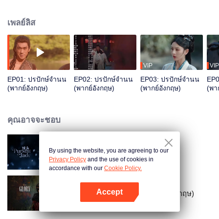
แค้นความจริงเพื่อซ่อมคลองหย่งหนิง เสี่ยวเฉียวมองออกจึงใช้การสมรสสาน
สัมพันธ์แก้วิกฤต ทั้งสองร่วมมือกันฝ่านานาอุปสรรค สุดท้ายได้ครองคู่กัน
เพลย์ลิส
VIP
VIP
EP01: ปรปักษ์จำนน
EP02: ปรปักษ์จำนน
EP03: ปรปักษ์จำนน
EP0
(พากย์อังกฤษ)
(พากย์อังกฤษ)
(พากย์อังกฤษ)
(พา
คุณอาจจะชอบ
By using the website, you are agreeing to our
ล่าหยก (พากย์อังกฤษ)
Privacy Policy
and the use of cookies in
accordance with our
Cookie Policy.
Accept
สตรีเช่นข้าหาได้ยากยิ่ง (พากย์อังกฤษ)
เปิด APP