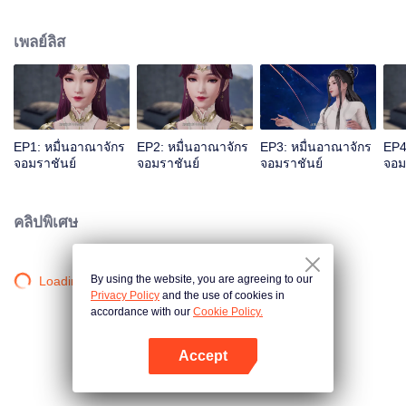
เลือดเจียนตาย แต่ด้วยเหตุนี้จึงไปกระตุ้นสายเลือดหงส์ของหลินเฟิงเข้า ทำให้เขา
กลายเป็นนายใหญ่ของสุสานเทพเจ้า หลังจากนั้นหลินเฟิงก็ถูกคนในตระกูลหลิน
เพลย์ลิส
กีดกัน แต่โชคดีที่มีน้องสาวและท่านปู่อยู่เคียงข้างและมีพลังใหม่คอยช่วยเหลือ เขา
จึงดูดซับพลังจากผู้แข็งแกร่งสำเร็จ หลินเฟิงข้ามภยันตรายมากมาย เติบโตจน
กลายเป็นผู้แกร่งที่ผู้คนนับถือและก้าวขึ้นสู่จุดสูงสุด
EP1: หมื่นอาณาจักร
EP2: หมื่นอาณาจักร
EP3: หมื่นอาณาจักร
EP4
จอมราชันย์
จอมราชันย์
จอมราชันย์
จอม
คลิปพิเศษ
By using the website, you are agreeing to our
Loading…
Privacy Policy
and the use of cookies in
accordance with our
Cookie Policy.
Accept
เปิด APP