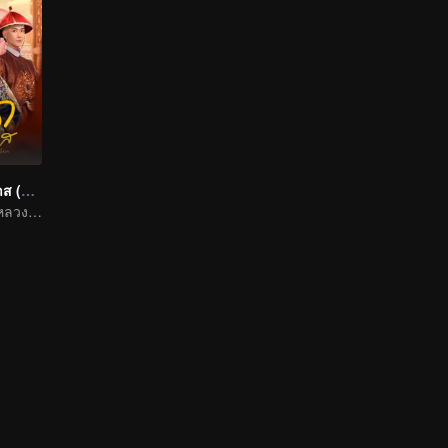
เลือดบัลลังก์พิศวาส (พากย์ไทย)
ชิงดีชิงเด่นในวังหลวง! สตรีเด็ดเดี่ยวลุกขึ้นสู้