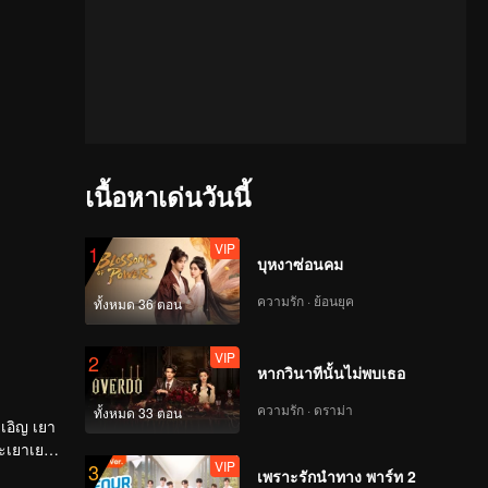
เนื้อหาเด่นวันนี้
VIP
1
บุหงาซ่อนคม
ความรัก · ย้อนยุค
ทั้งหมด 36 ตอน
VIP
2
หากวินาทีนั้นไม่พบเธอ
ความรัก · ดราม่า
ทั้งหมด 33 ตอน
เอิญ เยา
ละเยาเยา
VIP
3
เพราะรักนำทาง พาร์ท 2