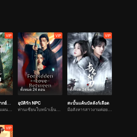
VIP
VIP
VIP
ทั้งหมด 24 ตอน
ทั้งหมด 24 ตอน
พันธะเงาแค้น (พากย์ไทย)
อุบัติรัก NPC
สะบั้นแค้นบัลลังก์เลือด
ใช้ความแค้นเป็นแผนการ มิตรภาพพันผูก
ท่านเซียนใบหน้าเย็นชาติดด่านเคราะห์ความรัก ตกหลุมรักนางมารสาว
มือสังหารสาวงามค่อย ๆ ไล่ล่าองค์ชายแสนรัก
VIP