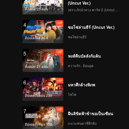
(Uncut Ver.)
ทั้งหมด 25 ตอน
เพราะรักนำทาง พาร์ท 2 (Uncut Ver.)
VIP
4
ซอโซ่ล่ามธีร์ (Uncut Ver.)
ซอโซ่ล่ามธีร์
อัปเดตถึงตอน 4
VIP
5
หงส์คืนบัลลังก์แค้น
ความรัก · ย้อนยุค
ทั้งหมด 21 ตอน
VIP
6
มหาศึกล้างพิภพ
ไซไฟ
อัปเดตถึงตอน 235
VIP
7
ฝืนลิขิตฟ้าข้าขอเป็นเซียน
แนวแฟนตาซีลึกลับ
อัปเดตถึงตอน 152