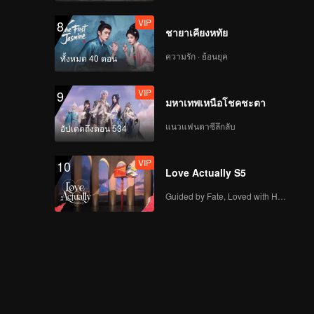
VIP
8
ชายาเคียงหทัย
ความรัก · ย้อนยุค
ทั้งหมด 40 ตอน
VIP
9
มหาเทพเหนือโชคชะตา
แนวแฟนตาซีลึกลับ
อัปเดตถึงตอน 534
VIP
10
Love Actually S5
Guided by Fate, Loved with Heart