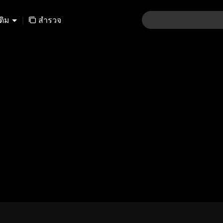
เติม
|
สำรวจ