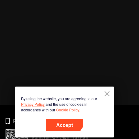
By using the website, you are agreeing to our
Privacy Policy
and the use of cookies in
accordance with our
Cookie Policy.
Phone
Accept
สแกนรหัส QR เพื่อดาวน์โหลด