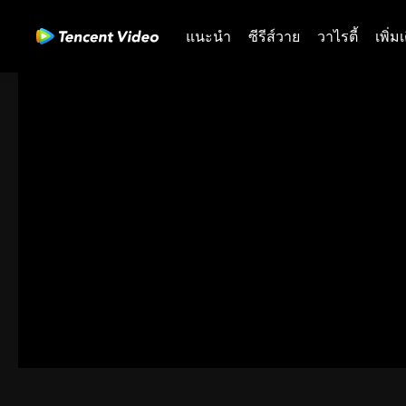
แนะนำ
ซีรีส์วาย
วาไรตี้
เพิ่ม