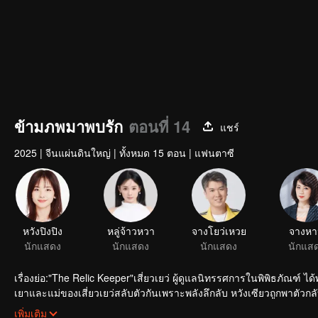
ข้ามภพมาพบรัก
ตอนที่ 14
แชร์
2025
|
จีนแผ่นดินใหญ่
|
ทั้งหมด 15 ตอน
|
แฟนตาซี
หวังปิงปิง
หลู่จ้าวหวา
จางโยว่เหวย
จางห
นักแสดง
นักแสดง
นักแสดง
นักแส
เรื่องย่อ:"The Relic Keeper"เสี่ยวเยว่ ผู้ดูแลนิทรรศการในพิพิธภัณฑ
เยาและแม่ของเสี่ยวเยว่สลับตัวกันเพราะพลังลึกลับ หวังเซียวถูกพาตัวกล
พยายามหาวิธีทะลุมิติ จนได้พบกับความลับ
เพิ่มเติม