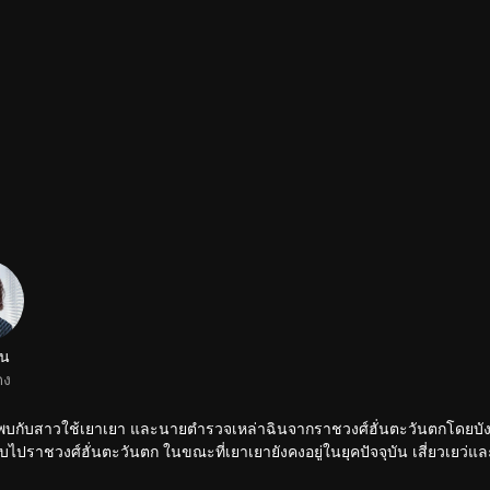
าน
ดง
์ ได้พบกับสาวใช้เยาเยา และนายตำรวจเหล่าฉินจากราชวงศ์ฮั่นตะวันตกโดยบัง
ับไปราชวงศ์ฮั่นตะวันตก ในขณะที่เยาเยายังคงอยู่ในยุคปัจจุบัน เสี่ยวเยว่แ