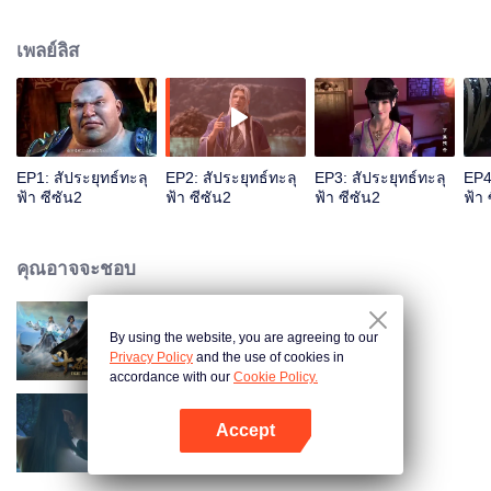
ตอนอายุ12 เขาเสียพลังการฝึกปรือไป ต่อไปทั้ง3ปี เขาอยู่ในสถานการณ์ที่ไม่
ยุติธรรม ทั้งครอบครัวเย็นชา คนอื่นดูถูกและโดนคู่หมั้นทอดทิ้ง เรื่องร้ายตามมา
เพลย์ลิส
ตลอด แต่พอถึงวันหนึ่ง มีวิญญาณตัวหนึ่งออกมาจากแหวนในมือเขา ทุกอย่างก็เริ่ม
เปลี่ยนไป
EP1: สัประยุทธ์ทะลุ
EP2: สัประยุทธ์ทะลุ
EP3: สัประยุทธ์ทะลุ
EP4
ฟ้า ซีซัน2
ฟ้า ซีซัน2
ฟ้า ซีซัน2
ฟ้า 
คุณอาจจะชอบ
By using the website, you are agreeing to our
สัประยุทธ์ทะลุฟ้า ซีซัน1
Privacy Policy
and the use of cookies in
accordance with our
Cookie Policy.
Accept
สัประยุทธ์ทะลุฟ้า ซีซัน3
เปิด APP