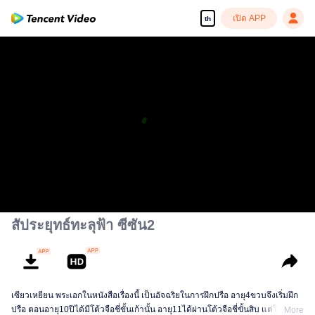
เปิด APP
th
สัประยุทธ์ทะลุฟ้า ซีซัน2
เซียวเหยียน พระเอกในหนังสือเรื่องนี้ เป็นอัจฉริยในการฝึกปรือ อายุ4ขวบจึงเริ่มฝึก
ปรือ ตอนอายุ10ปีได้มีโต้วจือชี่ขั้นเก้านั้น อายุ11ได้ผ่านโต้วจือชี่ขั้นสิบ แต่ในปีนัน
More