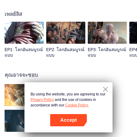
การฝึกประลองมานับครั้งไม่ถ้วน พิธีชำระในลำธารสายยาว เขากลายเป็นความ
บรรพกาล กลายเป็นความอิสระ มาดูกันว่าพระเอกสือเฮ่าจะมีชีวิตที่สว่างพร่างพราว
เพลย์ลิส
และสร้างตำนานที่ไม่รู้จบอย่างไร
EP1: โลกอันสมบูรณ์
EP2: โลกอันสมบูรณ์
EP3: โลกอันสมบูรณ์
EP4
แบบ
แบบ
แบบ
แบ
คุณอาจจะชอบ
By using the website, you are agreeing to our
ผจญภัยโลกอมตะ
Privacy Policy
and the use of cookies in
accordance with our
Cookie Policy.
Accept
สัประยุทธ์ทะลุฟ้า ซีซัน3
เปิด APP