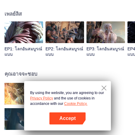
การฝึกประลองมานับครั้งไม่ถ้วน พิธีชำระในลำธารสายยาว เขากลายเป็นความ
บรรพกาล กลายเป็นความอิสระ มาดูกันว่าพระเอกสือเฮ่าจะมีชีวิตที่สว่างพร่างพราว
เพลย์ลิส
และสร้างตำนานที่ไม่รู้จบอย่างไร
EP1: โลกอันสมบูรณ์
EP2: โลกอันสมบูรณ์
EP3: โลกอันสมบูรณ์
EP4
แบบ
แบบ
แบบ
แบ
คุณอาจจะชอบ
By using the website, you are agreeing to our
ผจญภัยโลกอมตะ
Privacy Policy
and the use of cookies in
accordance with our
Cookie Policy.
Accept
สัประยุทธ์ทะลุฟ้า ซีซัน3
เปิด APP