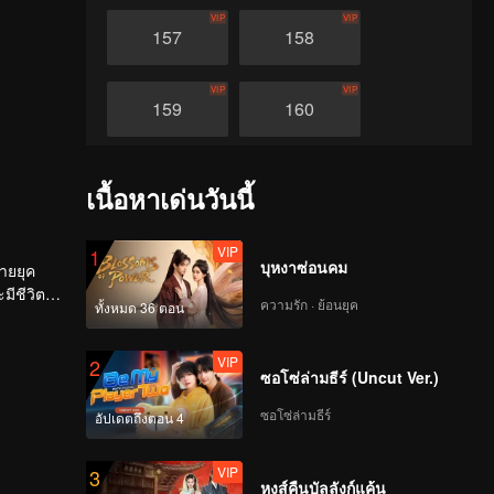
VIP
VIP
157
158
VIP
VIP
159
160
VIP
VIP
161
162
เนื้อหาเด่นวันนี้
VIP
VIP
163
164
VIP
1
บุหงาซ่อนคม
ายยุค
ชีวิตที่
ความรัก · ย้อนยุค
ทั้งหมด 36 ตอน
VIP
VIP
165
166
VIP
2
ซอโซ่ล่ามธีร์ (Uncut Ver.)
VIP
VIP
167
168
ซอโซ่ล่ามธีร์
อัปเดตถึงตอน 4
VIP
VIP
169
170
VIP
3
หงส์คืนบัลลังก์แค้น