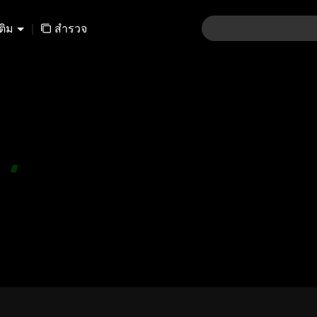
เติม
|
สำรวจ
01-30
31-60