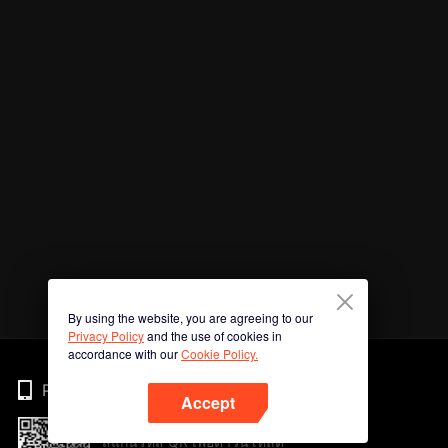
By using the website, you are agreeing to our
Privacy Policy
and the use of cookies in
accordance with our
Cookie Policy.
Phone
Accept
สแกนรหัส QR เพื่อดาวน์โหลด