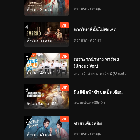
VIP
VIP
ความรัก · ย้อนยุค
ทั้งหมด 21 ตอน
171
172
VIP
4
VIP
VIP
หากวินาทีนั้นไม่พบเธอ
173
174
ความรัก · ดราม่า
ทั้งหมด 33 ตอน
VIP
VIP
175
176
VIP
5
เพราะรักนำทาง พาร์ท 2
(Uncut Ver.)
VIP
VIP
ทั้งหมด 25 ตอน
177
178
เพราะรักนำทาง พาร์ท 2 (Uncut Ver.)
VIP
6
VIP
VIP
ฝืนลิขิตฟ้าข้าขอเป็นเซียน
179
180
แนวแฟนตาซีลึกลับ
อัปเดตถึงตอน 152
VIP
7
ชายาเคียงหทัย
ความรัก · ย้อนยุค
ทั้งหมด 40 ตอน