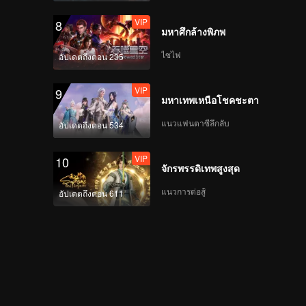
VIP
8
มหาศึกล้างพิภพ
ไซไฟ
อัปเดตถึงตอน 235
VIP
9
มหาเทพเหนือโชคชะตา
แนวแฟนตาซีลึกลับ
อัปเดตถึงตอน 534
VIP
10
จักรพรรดิเทพสูงสุด
แนวการต่อสู้
อัปเดตถึงตอน 611