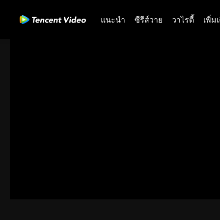
แนะนำ
ซีรีส์วาย
วาไรตี้
เพิ่ม