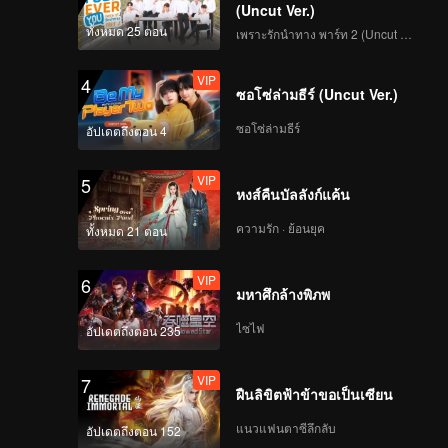
(Uncut Ver.)
ทั้งหมด 25 ตอน
เพราะรักนำทาง พาร์ท 2 (Uncut Ver.)
VIP
4
ซอโซ่ล่ามธีร์ (Uncut Ver.)
ซอโซ่ล่ามธีร์
อัปเดตถึงตอน 4
VIP
5
หงส์คืนบัลลังก์แค้น
ความรัก · ย้อนยุค
ทั้งหมด 21 ตอน
VIP
6
มหาศึกล้างพิภพ
ไซไฟ
อัปเดตถึงตอน 235
VIP
7
ฝืนลิขิตฟ้าข้าขอเป็นเซียน
แนวแฟนตาซีลึกลับ
อัปเดตถึงตอน 152