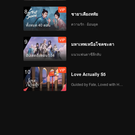
VIP
8
ชายาเคียงหทัย
ความรัก · ย้อนยุค
ทั้งหมด 40 ตอน
VIP
9
มหาเทพเหนือโชคชะตา
แนวแฟนตาซีลึกลับ
อัปเดตถึงตอน 534
VIP
10
Love Actually S5
Guided by Fate, Loved with Heart