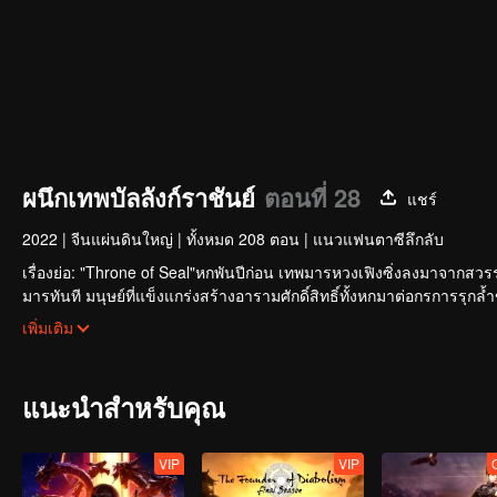
ผนึกเทพบัลลังก์ราชันย์
ตอนที่ 28
แชร์
2022
|
จีนแผ่นดินใหญ่
|
ทั้งหมด 208 ตอน
|
แนวแฟนตาซีลึกลับ
เรื่องย่อ: "Throne of Seal"หกพันปีก่อน เทพมารหวงเฟิงซิ่งลงมาจากสว
มารทันที มนุษย์ที่แข็งแกร่งสร้างอารามศักดิ์สิทธิ์ทั้งหกมาต่อกรการรุ
อารามของหนึ่งในหกอารามศักดิ์สิทธิ์จนได้เป็นอัศวิน ในช่วงการเติบโต
เพิ่มเติม
มิตรภาพไม่ขาดสาย หลงฮ่าวเฉินมีใจยืนหยัดในความเป็นอัศวิน และไ
แนะนำสำหรับคุณ
VIP
VIP