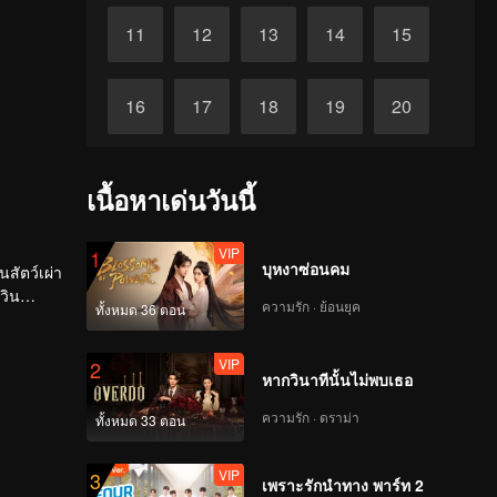
11
12
13
14
15
16
17
18
19
20
VIP
VIP
VIP
VIP
VIP
21
22
23
24
25
เนื้อหาเด่นวันนี้
VIP
VIP
VIP
VIP
VIP
26
27
28
29
30
VIP
1
บุหงาซ่อนคม
สัตว์เผ่า
วิน
ความรัก · ย้อนยุค
ทั้งหมด 36 ตอน
และ
VIP
2
หากวินาทีนั้นไม่พบเธอ
ความรัก · ดราม่า
ทั้งหมด 33 ตอน
VIP
3
เพราะรักนำทาง พาร์ท 2