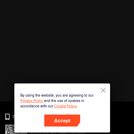
By using the website, you are agreeing to our
Privacy Policy
and the use of cookies in
accordance with our
Cookie Policy.
Phone
Accept
สแกนรหัส QR เพื่อดาวน์โหลด