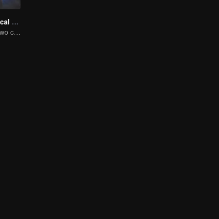
Chang'An Magical Street
One street and two circles, alternating day and night.