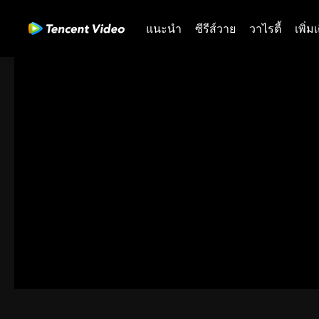
แนะนำ
ซีรีส์วาย
วาไรตี้
เพิ่ม