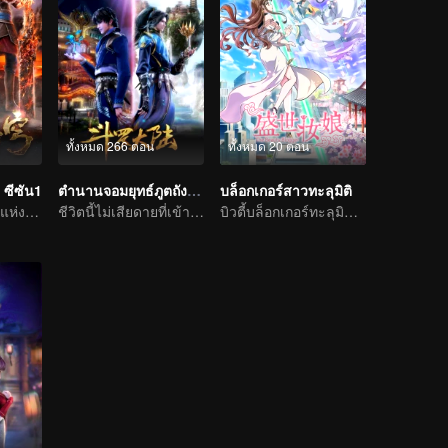
ทั้งหมด 266 ตอน
ทั้งหมด 20 ตอน
 ซีซัน1
ตำนานจอมยุทธ์ภูตถังซาน
บล็อกเกอร์สาวทะลุมิติ
หนุ่มน้อยอัจฉริยะแห่งโลกปราณยุทธ
ชีวิตนี้ไม่เสียดายที่เข้านิกายถัง
บิวตี้บล็อกเกอร์ทะลุมิติเข้าไปยังโลกของเกม