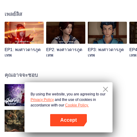
โยน เซียวหนิงเอ๋อร์ที่แสนดื้อรั้นและอวดดี เขาควรจะเลือกอย่างไรหากต้องตกเป็นที่
หมายปองของเทพธิดาทั้งสองคนนี้ ยังมีบรรดาเหล่าสหายรักที่ร่วมฟันฝ่าความทุกข์
เพลย์ลิส
ยาก ฝึกฝนวรยุทธ์ที่ล้ำเลิศที่สุด พลังแห่งจิตอสูรที่แข็งแกร่งที่สุด ก้าวเข้าสู่ระดับ
สูงสุดแห่งวิถียุทธ์ ข้าเนี่ยหลี จะต้องกลายเป็นผู้ฝึกจิตอสูรที่ยิ่งใหญ่ที่สุดให้จงได้!
EP1: พงศาวดารภูต
EP2: พงศาวดารภูต
EP3: พงศาวดารภูต
EP4
เทพ
เทพ
เทพ
เทพ
คุณอาจจะชอบ
By using the website, you are agreeing to our
ฝืนชะตาท้าเป็นเซียน (พากย์ไทย)
Privacy Policy
and the use of cookies in
accordance with our
Cookie Policy.
Accept
ตำนานไข่มุกพิศวง
เปิด APP