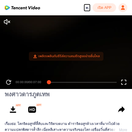
เปิด APP
th
00:00:00
/
00:07:00
พงศาวดารภูตเทพ
เรื่องย่อ: โลกจิตอสูรที่ลี้ลับและวิจิตรงดงาม ตำราจิตอสูรห้วงเวลาที่มากไปด้วย
ความแปลกพิสดารล้ำลึก เนี่ยหลีเสาะหาความจริงของโลก เย่จื่ออวิ๋นที่สวยงามอ่อน
More