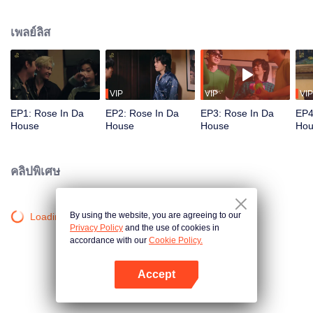
ที่ทางค่าย (The DnD) จัดเตรียมเอาไว้ให้ พวกเขาต้องไป เก็บตัว ฝึกซ้อมเพื่อขึ้น
คอนเสิร์ตแรก และเป็นคอนเสิร์ตใหญ่ของปี ใครจะไปคิดว่าการมาเพื่อซ้อม
เพลย์ลิส
คอนเสิร์ตของพวกเขา จะนำมาพบเจอเรื่องราววุ่นวายโกลาหลใน 'บ้านอิฐแดง'
บ้านที่มี 'อีโรส' ผีสาวขี้เหงา บ้าผู้ชาย ติดซีรีส์ เขินคู่จิ้น ที่อาศัยอยู่ในบ้านหลังนี้มา
เป็นเวลาร่วม 200 ปีเหตุการณ์ไม่คาดฝันเหนือจินตนาการ เพี้ยนพิลึก ฮาโบ๊ะบ๊ะ กับ
ประวัติอันลึกลับซับซ้อนชวนหัวในบ้านอิฐแดง จนทำให้ทั้ง 6 หนุ่มต้องมาทำภารกิจ
ค้นหาคำตอบ ว่าแท้จริงแล้วเกิดอะไรขึ้นกับพวกเขากันแน่ บ้านที่พวกเขาอยู่มีผี
VIP
VIP
VIP
อาศัยอยู่จริงๆ หรือเป็นแค่เรื่องในจินตนาการที่พวกเขา คิดกันไปเอง...
EP1: Rose In Da
EP2: Rose In Da
EP3: Rose In Da
EP4
House
House
House
Hou
คลิปพิเศษ
By using the website, you are agreeing to our
Loading…
Privacy Policy
and the use of cookies in
accordance with our
Cookie Policy.
Accept
เปิด APP