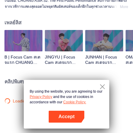
เรื่องย่อ:"CHUANG ASIA S2: The First Public Performance"สิบการถ่ายภาพตรง
จากเวทีการแสดงสุดยอดไม่หยุด!สัมผัสเสน่ห์ของเด็กฝึกในทุกช่วงเวลาบนเวที!โอเค
More
ไหม โอเค โอเคมั้ง A ข่าวร้าย พูดไม่ออก ความสนใจ ดอกไม้ไฟ ยังคงเป็นสัตว์
ประหลาด ซูเปอร์ รักแท้ ถนนใต้ดวงจันทร์
เพลย์ลิส
B | Focus Cam สเต
JINGYU | Focus
JUNHAN | Focus
OMA
จแรก CHUANG
Cam สเตจแรก
Cam สเตจแรก
สเ
ASIA S2
CHUANG ASIA S2
CHUANG ASIA S2
ASI
คลิปพิเศษ
By using the website, you are agreeing to our
Privacy Policy
and the use of cookies in
Loading…
accordance with our
Cookie Policy.
Accept
เปิด APP