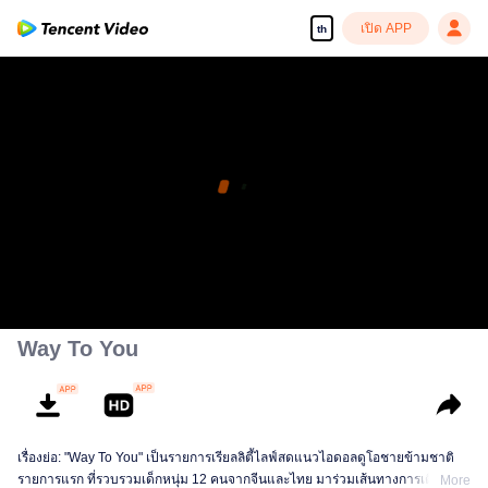
เปิด APP
th
Way To You
เรื่องย่อ: "Way To You" เป็นรายการเรียลลิตี้ไลฟ์สดแนวไอดอลดูโอชายข้ามชาติ
รายการแรก ที่รวบรวมเด็กหนุ่ม 12 คนจากจีนและไทย มาร่วมเส้นทางการเติบโต
More