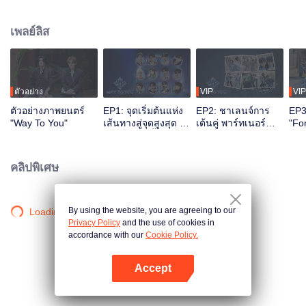
ตลอดระยะเวลา 2 เดือนครึ่ง ผ่านรูปแบบ “เรียลลิตี้โชว์ และ เวทีไลฟ์สด” รายการนี้
ใช้ระบบอินเทอร์แอคทีฟหลายแพลตฟอร์ม ผู้ชมสามารถมีส่วนร่วมในการปั้นไอดอล
เพลย์ลิส
ได้โดยตรงผ่านการโหวต การสนับสนุน และกิจกรรมต่าง ๆ ท้ายที่สุด คู่ CP จะได้เด
บิวต์อบนเวทีระดับโลก
ตัวอย่าง
VIP
VIP
ตัวอย่างภาพยนตร์
EP1: จุดเริ่มต้นแห่ง
EP2: ชาเลนจ์การ
EP3
"Way To You"
เส้นทางสู่จุดสูงสุด -
เต้นคู่ พาร์ทเนอร์
"Fo
การพบกันครั้งแรก
พร้อมที่
ตัว
ของ 12 หนุ่มจีน-ไทย
จำล
คลิปพิเศษ
By using the website, you are agreeing to our
Loading…
Privacy Policy
and the use of cookies in
accordance with our
Cookie Policy.
Accept
เปิด APP