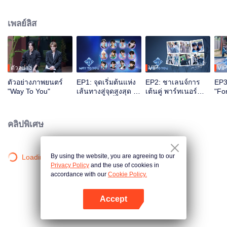
ตลอดระยะเวลา 2 เดือนครึ่ง ผ่านรูปแบบ “เรียลลิตี้โชว์ และ เวทีไลฟ์สด” รายการนี้
ใช้ระบบอินเทอร์แอคทีฟหลายแพลตฟอร์ม ผู้ชมสามารถมีส่วนร่วมในการปั้นไอดอล
เพลย์ลิส
ได้โดยตรงผ่านการโหวต การสนับสนุน และกิจกรรมต่าง ๆ ท้ายที่สุด คู่ CP จะได้เด
บิวต์อบนเวทีระดับโลก
ตัวอย่าง
VIP
VIP
ตัวอย่างภาพยนตร์
EP1: จุดเริ่มต้นแห่ง
EP2: ชาเลนจ์การ
EP3
"Way To You"
เส้นทางสู่จุดสูงสุด -
เต้นคู่ พาร์ทเนอร์
"Fo
การพบกันครั้งแรก
พร้อมที่
ตัว
ของ 12 หนุ่มจีน-ไทย
จำล
คลิปพิเศษ
By using the website, you are agreeing to our
Loading…
Privacy Policy
and the use of cookies in
accordance with our
Cookie Policy.
Accept
เปิด APP