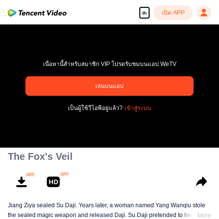
เปิด APP
th
เนื่อหานี้สำหรับสมาชิก VIP โปรดรับชมบนแอป WeTV
เล่นบนแอป
เพลิดเพลินกับซีรีส์ความคมชัดสูงอย่างลื่นไหล
เป็นผู้ใช้วีไอพีอยู่แล้ว?
เข้าสู่ระบบ
00:00:00
/
00:00:00
The Fox's Veil
Jiang Ziya sealed Su Daji. Years later, a woman named Yang Wanqiu stole
the sealed magic weapon and released Daji. Su Daji pretended to help Yang
More