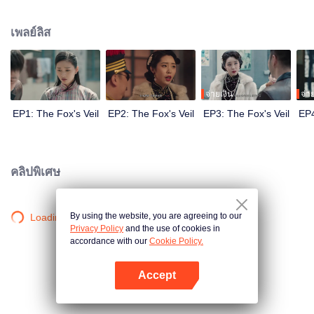
Wanqiu, but in fact, she secretly sucked her energy and used her to capture
Qiqiao Linglong's heart. Jiang Tianshi came to the rescue, but was injured by
เพลย์ลิส
Su Daji. At the critical moment, Yang Wanqiu awakened her soul and made a
choice...
จ่ายเงิน
จ่า
EP1: The Fox's Veil
EP2: The Fox's Veil
EP3: The Fox's Veil
EP4
คลิปพิเศษ
By using the website, you are agreeing to our
Loading…
Privacy Policy
and the use of cookies in
accordance with our
Cookie Policy.
Accept
เปิด APP