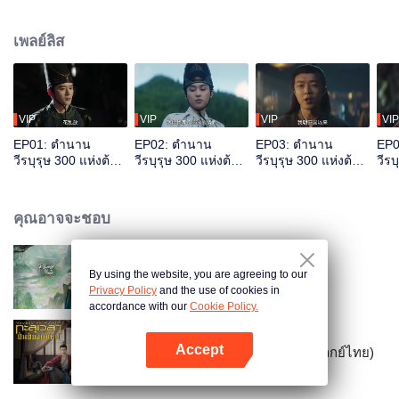
แต่เบื้องหลังเขาคอยวางแผนแก้แค้น เมื่อแผนการมาถึงตอบจบ โชคชะตาพาทุกคน
มาพัวพันซับซ้อน สุดท้ายพวกเขาจะตัดสินใจอย่างไร
เพลย์ลิส
VIP
VIP
VIP
VIP
EP01: ตำนาน
EP02: ตำนาน
EP03: ตำนาน
EP0
วีรบุรุษ 300 แห่งต้าห
วีรบุรุษ 300 แห่งต้าห
วีรบุรุษ 300 แห่งต้าห
วีรบ
มิง
มิง
มิง
มิง
คุณอาจจะชอบ
By using the website, you are agreeing to our
พันธะเงาแค้น
Privacy Policy
and the use of cookies in
accordance with our
Cookie Policy.
Accept
ทะลุเวลาปั้นฮ่องเต้ใหม่ ภาค 1 (พากย์ไทย)
เปิด APP