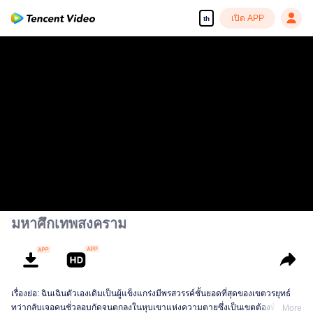
เปิด APP
th
มหาศึกเทพสงคราม
เรื่องย่อ: ฉินเฉินตัวเองเดิมเป็นผู้แข็งแกร่งมีพรสวรรค์ชั้นยอดที่สุดของเขตวรยุทธ์
ทว่ากลับเจอคนชั่วลอบกัดจนตกลงในหุบเขาแห่งความตายซึ่งเป็นเขตต้องห้ามของ
More