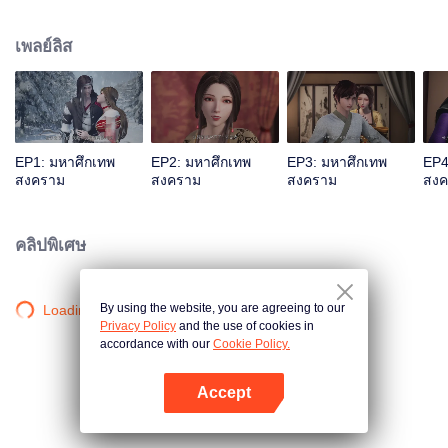
แผ่นดิน ฉินเฉินที่ต้องตายแน่แล้วกลับปลุกพลังของกระบี่ลึกลับขึ้นมาได้โดย
บังเอิญ.... หนุ่มน้อยคนหนึ่งที่ชื่อเดียวกันสืบต่อปณิธานของฉินเฉิน ในฐานะหลานรัก
เพลย์ลิส
ของอ๋องติ้งอู่เทพทหารแห่งแคว้นต้าฉิน ทว่าประวัติของบิดานั้นเป็นปริศนา สองแม่
ลูกจึงถูกปฏิบัติด้วยอย่างเย็นชาในจวนอ๋องติ้งอู่และต้องพึ่งพากันเพื่อเอาตัวรอด เพื่อ
จะเขียนตำนานผู้แข็งแกร่งในอดีตขึ้นใหม่ และเพื่อปกป้องทุกสิ่งที่ตนเองรัก ฉินเฉิน
จึงตัดสินใจแบกภาระใหญ่หลวงในการปกป้องแคว้นทั้งห้าของใต้หล้า และก้าวสู่
เส้นทางแห่งวรยุทธ์อีกครั้งหนึ่ง
EP1: มหาศึกเทพ
EP2: มหาศึกเทพ
EP3: มหาศึกเทพ
EP4
สงคราม
สงคราม
สงคราม
สงค
คลิปพิเศษ
By using the website, you are agreeing to our
Loading…
Privacy Policy
and the use of cookies in
accordance with our
Cookie Policy.
Accept
เปิด APP