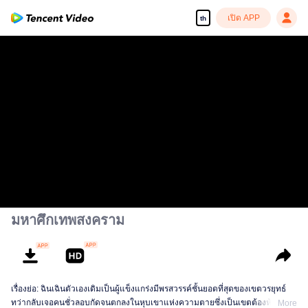
เปิด APP
th
มหาศึกเทพสงคราม
เรื่องย่อ: ฉินเฉินตัวเองเดิมเป็นผู้แข็งแกร่งมีพรสวรรค์ชั้นยอดที่สุดของเขตวรยุทธ์
ทว่ากลับเจอคนชั่วลอบกัดจนตกลงในหุบเขาแห่งความตายซึ่งเป็นเขตต้องห้ามของ
More