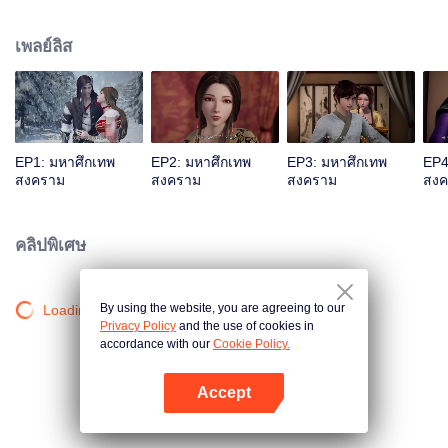
แผ่นดิน ฉินเฉินที่ต้องตายแน่แล้วกลับปลุกพลังของกระบี่ลึกลับขึ้นมาได้โดย
บังเอิญ.... หนุ่มน้อยคนหนึ่งที่ชื่อเดียวกันสืบต่อปณิธานของฉินเฉิน ในฐานะหลานรัก
เพลย์ลิส
ของอ๋องติ้งอู่เทพทหารแห่งแคว้นต้าฉิน ทว่าประวัติของบิดานั้นเป็นปริศนา สองแม่
ลูกจึงถูกปฏิบัติด้วยอย่างเย็นชาในจวนอ๋องติ้งอู่และต้องพึ่งพากันเพื่อเอาตัวรอด เพื่อ
จะเขียนตำนานผู้แข็งแกร่งในอดีตขึ้นใหม่ และเพื่อปกป้องทุกสิ่งที่ตนเองรัก ฉินเฉิน
จึงตัดสินใจแบกภาระใหญ่หลวงในการปกป้องแคว้นทั้งห้าของใต้หล้า และก้าวสู่
เส้นทางแห่งวรยุทธ์อีกครั้งหนึ่ง
EP1: มหาศึกเทพ
EP2: มหาศึกเทพ
EP3: มหาศึกเทพ
EP4
สงคราม
สงคราม
สงคราม
สงค
คลิปพิเศษ
By using the website, you are agreeing to our
Loading…
Privacy Policy
and the use of cookies in
accordance with our
Cookie Policy.
Accept
เปิด APP