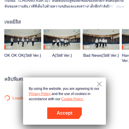
เรื่องย่อ:《CHUANG ASIA S2》ยินดีต้อนรับสู่ห้องฝึกซ้อมของเด็กฝึก! ที่นี่คือจุดเริ่ม
ต้นของความฝัน เวทีที่เต็มไปด้วยความขยันและแสงสว่าง! เด็กฝึกกำลังฝึกซ้อม
More
อย่างเต็มที่ เพื่อให้ได้เปล่งประกายในเวทีในวันหนึ่ง ตั้งแต่เช้าจรดค่ำ จากความไม่
ชำนาญจนถึงความคล่องแคล่ว ทุกก้าวคือการเปลี่ยนแปลง อยากรู้เรื่องราวในห้อง
เพลย์ลิส
ฝึกซ้อมของพวกเขามั้ย?
VIP
VIP
VIP
VIP
OK OK OK(Still Ver.)
A(Still Ver.)
Bad News(Still Ver.)
Hard
Ver.
คลิปพิเศษ
By using the website, you are agreeing to our
Privacy Policy
and the use of cookies in
Loading…
accordance with our
Cookie Policy.
Accept
เปิด APP