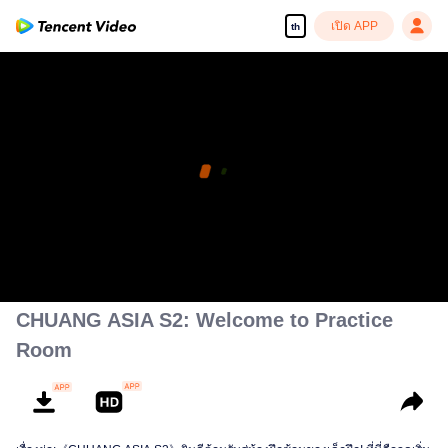
เปิด APP
th
เนื่อหานี้สำหรับสมาชิก VIP โปรดรับชมบนแอป WeTV
pay limit
เล่นบนแอป
รหัสข้อผิดพลาด: 70013083.-1-9453d8d3c2fe9350f2585f5778880334
เป็นผู้ใช้วีไอพีอยู่แล้ว?
เข้าสู่ระบบ
00:00:00
/
00:00:00
CHUANG ASIA S2: Welcome to Practice
Room