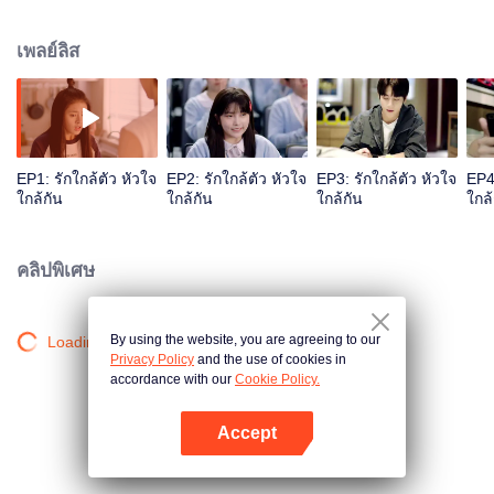
ความทรงจำบางส่วน เธอจึงลืมประสบการณ์ช่วงนี้ไปจนหมดสิ้น ก่อนพ่อแม่ของเธอ
จะจากไปได้ฝากฝังเธอไว้กับครอบครัวของซูจื่อเจี้ยนเพื่อนสนิท เธอเติบโตมากับซูมู่
เพลย์ลิส
อวิ๋นที่เด็กกว่าเธอสองปี เมื่อโตขึ้นซูมู่อวิ๋นเป็นหนุ่มฮอตในโรงเรียน ส่วนซูเนี่ยนเฟิง
เป็นเพียงอากาศธาตุ ระหว่างช่วงมัธยมศึกษาปีที่หก ซูเนี่ยนเฟิงที่ไม่ได้มีเป้าหมาย
ชีวิตอะไร ได้รับอิทธิพลมาจากเพื่อนสนิทที่ป่วยด้วยโรคประหลาดอย่างเล่อตีอิ้น จึง
ตัดสินใจสมัครเข้าเรียนต่อในวิทยาลัยแพทยศาสตร์ ซูมู่อวิ๋นภายนอกเหมือนจะไม่
ถูกกับซูเนี่ยนเฟิง แต่ที่จริงคอยแอบปกป้องเธอ ช่วยให้เธอได้ทำตามความฝันสำเร็จ
ติดตามชมเรื่องราวมิตรภาพความรักนี้ได้ผ่านทาง WeTV เท่านั้น ！
EP1: รักใกล้ตัว หัวใจ
EP2: รักใกล้ตัว หัวใจ
EP3: รักใกล้ตัว หัวใจ
EP4:
ใกล้กัน
ใกล้กัน
ใกล้กัน
ใกล้
คลิปพิเศษ
By using the website, you are agreeing to our
Loading…
Privacy Policy
and the use of cookies in
accordance with our
Cookie Policy.
Accept
เปิด APP