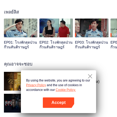
เพลย์ลิส
VIP
VIP
EP01: โรงพักสุดป่วน
EP02: โรงพักสุดป่วน
EP03: โรงพักสุดป่วน
EP0
ก๊วนสันติราษฎร์
ก๊วนสันติราษฎร์
ก๊วนสันติราษฎร์
ก๊ว
คุณอาจจะชอบ
By using the website, you are agreeing to our
ป่วนหัวใจหมอเทวดา (พากย์อังกฤษ)
Privacy Policy
and the use of cookies in
accordance with our
Cookie Policy.
Accept
หักเหลี่ยมทรชน
เปิด APP