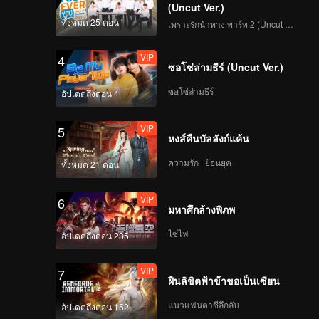
้เหนือ
(Uncut Ver.)
ทั้งหมด 25 ตอน
เพราะรักนำทาง พาร์ท 2 (Uncut Ver.)
VIP
4
ซอโซ่ล่ามธีร์ (Uncut Ver.)
ซอโซ่ล่ามธีร์
อัปเดตถึงตอน 4
VIP
5
หงส์คืนบัลลังก์แค้น
ความรัก · ย้อนยุค
ทั้งหมด 21 ตอน
VIP
6
มหาศึกล้างพิภพ
ไซไฟ
อัปเดตถึงตอน 235
VIP
7
ฝืนลิขิตฟ้าข้าขอเป็นเซียน
แนวแฟนตาซีลึกลับ
อัปเดตถึงตอน 152