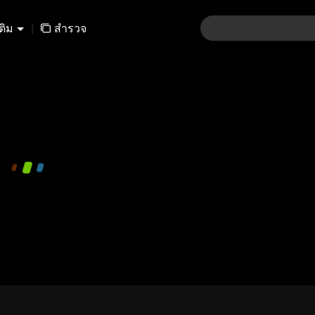
เติม
|
สำรวจ
480P
1.0X
TH
ลงชื่อเข้าใช้
เริ่มใช้คอมเมนต์
ส่ง