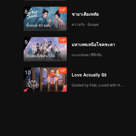
VIP
8
ชายาเคียงหทัย
ความรัก · ย้อนยุค
ทั้งหมด 40 ตอน
VIP
9
มหาเทพเหนือโชคชะตา
แนวแฟนตาซีลึกลับ
อัปเดตถึงตอน 534
VIP
10
Love Actually S5
Guided by Fate, Loved with Heart