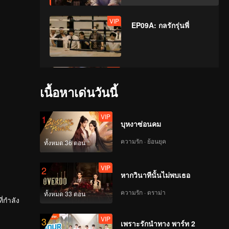
VIP
EP09A: กลรักรุ่นพี่
VIP
EP09B: กลรักรุ่นพี่
เนื้อหาเด่นวันนี้
VIP
1
บุหงาซ่อนคม
VIP
EP10A: กลรักรุ่นพี่
ความรัก · ย้อนยุค
ทั้งหมด 36 ตอน
VIP
2
หากวินาทีนั้นไม่พบเธอ
VIP
EP10B: กลรักรุ่นพี่
ความรัก · ดราม่า
ทั้งหมด 33 ตอน
ี่กำลัง
VIP
3
์ธ-วีริณฐ์
เพราะรักนำทาง พาร์ท 2