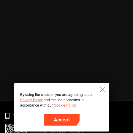
By using the website, you are agreeing to our
Privacy Policy
and the use of cookies in
accordance with our
Cookie Policy.
Phone
Accept
สแกนรหัส QR เพื่อดาวน์โหลด