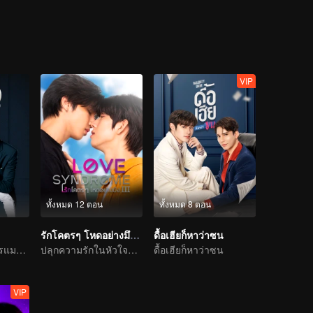
นจิตใจและเกิดความไม่ชัดเจนในความสัมพันธ์ มาร์คจึงปล่อยใจอีกครั้ง ทำให
เก่าที่หวังรีเทิร์นอีกครั้ง ได้เข้ามาในความสัมพันธ์ที่ซับซ้อนครั้งนี้
VIP
ทั้งหมด 12 ตอน
ทั้งหมด 8 ตอน
รักโคตรๆ โหดอย่างมึง 3
ดื้อเฮียก็หาว่าซน
เรื่องราวแห่งรักโรแมนติก
ปลุกความรักในหัวใจที่ลืมเลือน
ดื้อเฮียก็หาว่าซน
VIP