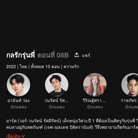
กลรักรุ่นพี่
ตอนที่ 08B
แชร์
2022
|
ไทย
|
ทั้งหมด 10 ตอน
|
ความรัก
อานันท์ ว่อง
วนรัตน์ รัศมีรัตน์
วีริณฐ์ศรา ตั้งกิจสุวานิช
นักแสดง
นักแสดง
นักแสดง
นักแส
มาร์ค (วอร์-วนรัตน์ รัศมีรัตน์) เด็กหนุ่มวิศวะปี 1 ที่ต้องเป็นศัตรูกับรุ่น
คบหาอยู่กับทศกัณฑ์ (เจฟ-ณธเดช ปิติตรานันท์) วีจึงพยายามกีดกันมาร
แต่แล้วทุกอย่างก็กลับตาลปัตร เมื่อมาร์คและวีมีสัมพันธ์ต่อกันในค่ำคืนหนึ่
เพิ่มเติม