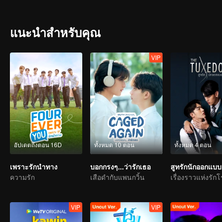
ศรา ตั้งกิจสุวานิช) แฟนสาวที่คบกันมานานอยู่ ทำให้วีเกิดความสับสนใ
(พร้อม-ราชภัทร วรสาร) รุ่นพี่อีกคน และแพ๊ค (ริท-เรืองฤทธิ์ ศิริพานิช) แฟน
แนะนำสำหรับคุณ
VIP
อัปเดตถึงตอน 16D
ทั้งหมด 10 ตอน
ทั้งหมด 4 ตอน
เพราะรักนำทาง
บอกกรงๆ...ว่ารักเธอ
สูทรักนักออกแบบ
ความรัก
เสือดำกับแพนกวิ้น
VIP
VIP