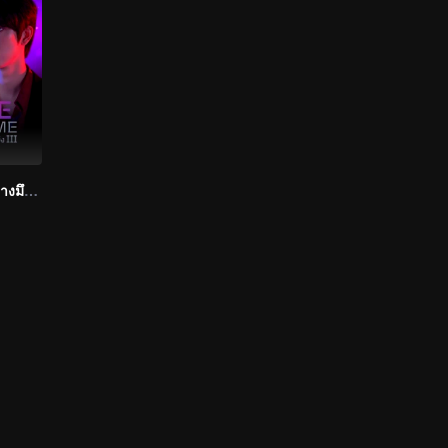
รักโคตรๆ โหดอย่างมึง 3 (Uncut Ver.)