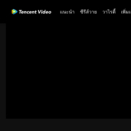
แนะนำ
ซีรีส์วาย
วาไรตี้
เพิ่ม
00:00:00
/
00:39:41