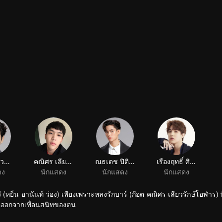
วิ่งเลย!
ราชภัทร วรสาร
คณิศร เลียวรักษ์โอฬาร
ณธเดช ปิติตรานันท์
เรืองฤทธิ์ ศิริพานิช
ดง
นักแสดง
นักแสดง
นักแสดง
พี่ วี (หยิ่น-อานันท์ ว่อง) เพียงเพราะหลงรักบาร์ (ก๊อต-คณิศร เลียวรักษ์โอฬาร) ท
์คออกจากเพื่อนสนิทของตน
ง แล้วความรักของทั้งสองคนก็ค่อยๆ ก่อตัวเพิ่มขึ้น แต่ติดตรงที่วีมีพลอย (เพิร