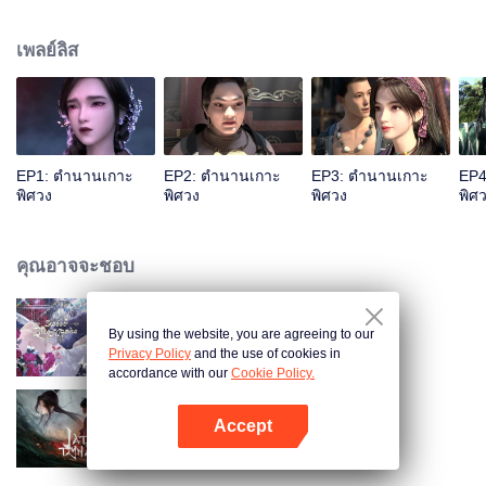
น่าพิศวง...รับชมอนิเมะผลงานยอดเยี่ยม CGอลังการงานสร้างและเรื่องราว
สนุกสนานนี้ได้ทาง WeTV เท่านั้น
เพลย์ลิส
EP1: ตำนานเกาะ
EP2: ตำนานเกาะ
EP3: ตำนานเกาะ
EP4
พิศวง
พิศวง
พิศวง
พิศ
คุณอาจจะชอบ
By using the website, you are agreeing to our
รอยกัดนี้หวานนัก
Privacy Policy
and the use of cookies in
accordance with our
Cookie Policy.
Accept
จูเซียน กระบี่เทพสังหาร
เปิด APP