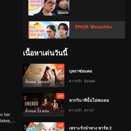
EP02B: Mozachiko
เนื้อหาเด่นวันนี้
VIP
EP03A: Mozachiko
VIP
1
บุหงาซ่อนคม
ความรัก · ย้อนยุค
ทั้งหมด 36 ตอน
VIP
EP03B: Mozachiko
VIP
2
หากวินาทีนั้นไม่พบเธอ
ความรัก · ดราม่า
ทั้งหมด 33 ตอน
VIP
on her
EP04A: Mozachiko
 takes,
VIP
3
เพราะรักนำทาง พาร์ท 2