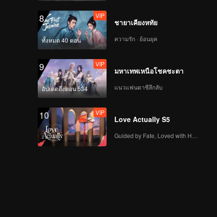
VIP
8
ชายาเคียงหทัย
ความรัก · ย้อนยุค
ทั้งหมด 40 ตอน
VIP
EP07A: Mozachiko
VIP
9
มหาเทพเหนือโชคชะตา
แนวแฟนตาซีลึกลับ
อัปเดตถึงตอน 534
VIP
EP07B: Mozachiko
VIP
10
Love Actually S5
Guided by Fate, Loved with Heart
VIP
EP08A: Mozachiko
VIP
EP08B: Mozachiko