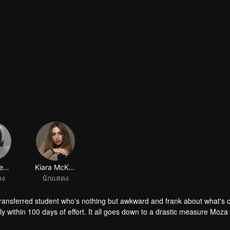
Keisya Levronka
Kiara McKenna
ดง
นักแสดง
transferred student who's nothing but awkward and frank about what's 
y within 100 days of effort. It all goes down to a drastic measure Moza
her.