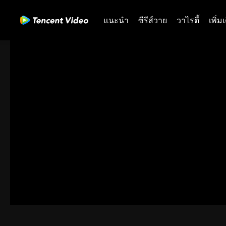
แนะนำ
ซีรีส์วาย
วาไรตี้
เพิ่ม