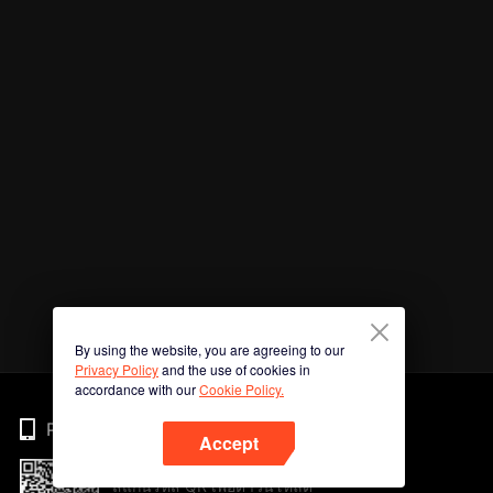
By using the website, you are agreeing to our
Privacy Policy
and the use of cookies in
accordance with our
Cookie Policy.
Phone
Accept
สแกนรหัส QR เพื่อดาวน์โหลด