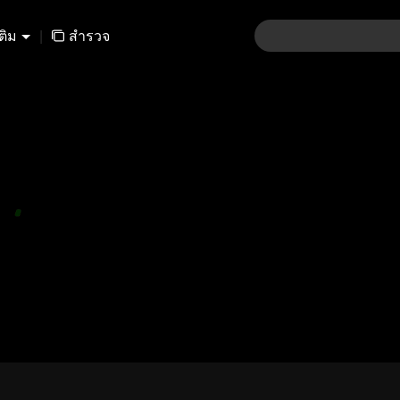
เติม
|
สำรวจ