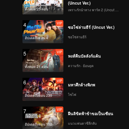
(Uncut Ver.)
ทั้งหมด 25 ตอน
เพราะรักนำทาง พาร์ท 2 (Uncut Ver.)
VIP
EP04B: Mozachiko
VIP
4
ซอโซ่ล่ามธีร์ (Uncut Ver.)
ซอโซ่ล่ามธีร์
อัปเดตถึงตอน 4
VIP
EP05A: Mozachiko
VIP
5
หงส์คืนบัลลังก์แค้น
ความรัก · ย้อนยุค
ทั้งหมด 21 ตอน
VIP
EP05B: Mozachiko
VIP
6
มหาศึกล้างพิภพ
ไซไฟ
อัปเดตถึงตอน 235
VIP
EP06A: Mozachiko
VIP
7
ฝืนลิขิตฟ้าข้าขอเป็นเซียน
แนวแฟนตาซีลึกลับ
อัปเดตถึงตอน 152
VIP
EP06B: Mozachiko