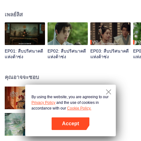
ปรับตัวเข้าหากัน ร่วมแรงร่วมใจ คลี่คลายคดีฆาตกรรมสี่คดีผ่านวิธีการตั้ง
สมมติฐาน ไต่สวนและพลิกศพ ล้างมลทินให้คนตาย คืนความยุติธรรมให้คนมีชีวิต
เพลย์ลิส
VIP
VIP
EP01: สืบปริศนาคดี
EP02: สืบปริศนาคดี
EP03: สืบปริศนาคดี
EP0
แห่งต้าซ่ง
แห่งต้าซ่ง
แห่งต้าซ่ง
แห่ง
คุณอาจจะชอบ
By using the website, you are agreeing to our
เลือดบัลลังก์พิศวาส (พากย์ไทย)
Privacy Policy
and the use of cookies in
accordance with our
Cookie Policy.
Accept
พันธะเงาแค้น
เปิด APP