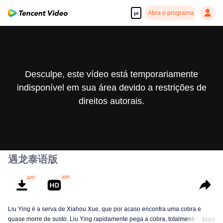
Abra o programa
pt
Desculpe, este vídeo está temporariamente
indisponível em sua área devido a restrições de
direitos autorais.
遇龙泰语版
Liu Ying é a serva de Xiahou Xue, que por acaso encontra uma cobra e
quase morre de susto. Liu Ying rapidamente pega a cobra, totalmente alheia
Mais