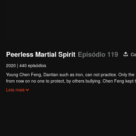
Peerless Martial Spirit
Episódio 119
Co
2020
|
440 episódios
Young Chen Feng, Dantian such as iron, can not practice. Only the 
from now on no one to protect, by others bullying. Chen Feng kept t
the master left the supreme dragon blood, mysterious ancient tripod
Leia mais
the master and become the strong.