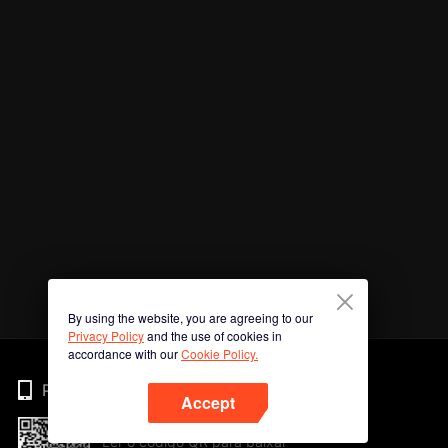
By using the website, you are agreeing to our
Privacy Policy
and the use of cookies in
accordance with our
Cookie Policy.
Phone
Accept
Ler o código QR para baixar