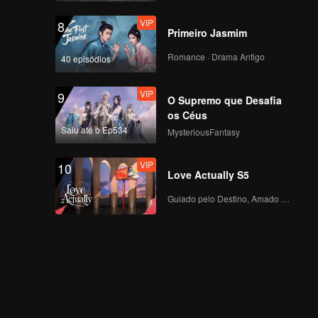
VIP
8
Primeiro Jasmim
Romance · Drama Antigo
40 episódios
VIP
9
O Supremo que Desafia
os Céus
Saiu até o Ep534
MysteriousFantasy
VIP
10
Love Actually S5
Guiado pelo Destino, Amado com o Coração