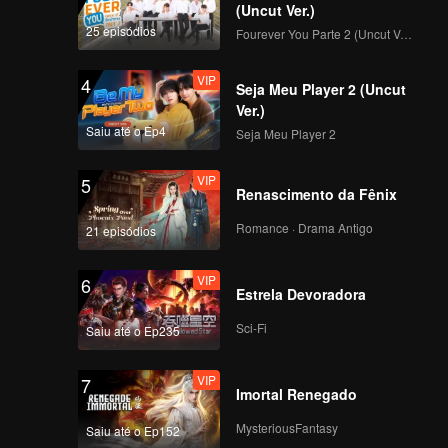
(Uncut Ver.)
25 episódios
Fourever You Parte 2 (Uncut Ver.)
VIP
4
Seja Meu Player 2 (Uncut
Ver.)
Saiu até o Ep4
Seja Meu Player 2
VIP
5
Renascimento da Fênix
Romance · Drama Antigo
21 episódios
VIP
6
Estrela Devoradora
Sci-Fi
Saiu até o Ep235
VIP
7
Imortal Renegado
MysteriousFantasy
Saiu até o Ep152