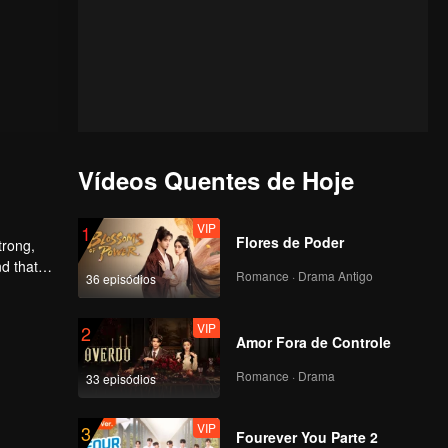
Vídeos Quentes de Hoje
VIP
1
Flores de Poder
trong,
nd that
Romance · Drama Antigo
36 episódios
d to find
VIP
2
Amor Fora de Controle
Romance · Drama
33 episódios
VIP
3
Fourever You Parte 2