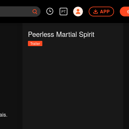
APP
PT
Peerless Martial Spirit
Trailer
ais.