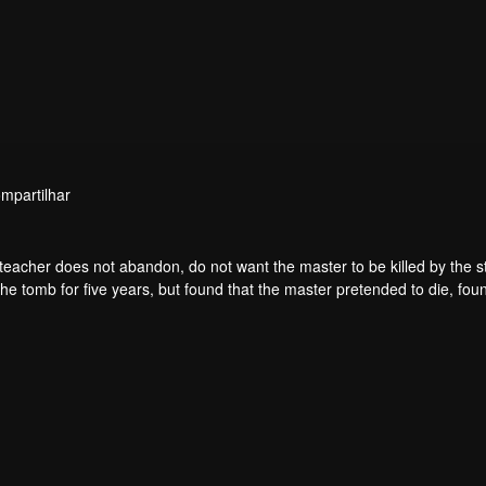
mpartilhar
teacher does not abandon, do not want the master to be killed by the s
he tomb for five years, but found that the master pretended to die, fou
. From then on, Chen Feng rose up against the sky, set foot on the roa