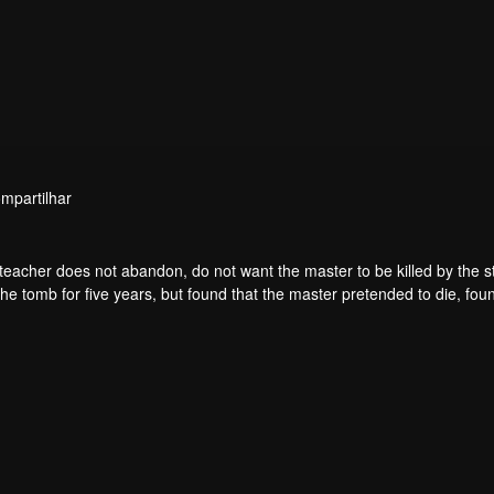
mpartilhar
teacher does not abandon, do not want the master to be killed by the s
he tomb for five years, but found that the master pretended to die, fou
. From then on, Chen Feng rose up against the sky, set foot on the roa