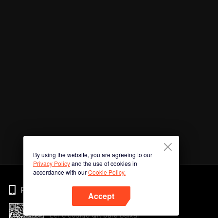
By using the website, you are agreeing to our
Privacy Policy
and the use of cookies in
accordance with our
Cookie Policy.
Phone
Accept
Ler o código QR para baixar