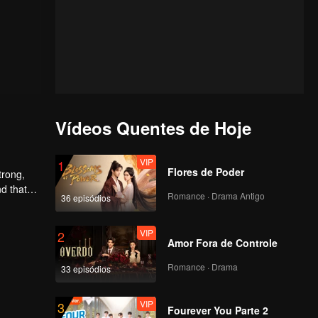
Vídeos Quentes de Hoje
VIP
1
Flores de Poder
trong,
nd that
Romance · Drama Antigo
36 episódios
d to find
VIP
2
Amor Fora de Controle
Romance · Drama
33 episódios
VIP
3
Fourever You Parte 2