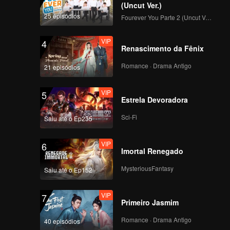
(Uncut Ver.)
25 episódios
Fourever You Parte 2 (Uncut Ver.)
VIP
4
Renascimento da Fênix
Romance · Drama Antigo
21 episódios
VIP
5
Estrela Devoradora
Sci-Fi
Saiu até o Ep235
VIP
6
Imortal Renegado
MysteriousFantasy
Saiu até o Ep152
VIP
7
Primeiro Jasmim
Romance · Drama Antigo
40 episódios