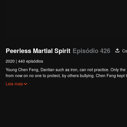
Peerless Martial Spirit
Episódio 426
Co
2020
|
440 episódios
Young Chen Feng, Dantian such as iron, can not practice. Only the 
from now on no one to protect, by others bullying. Chen Feng kept t
the master left the supreme dragon blood, mysterious ancient tripod
Leia mais
the master and become the strong.