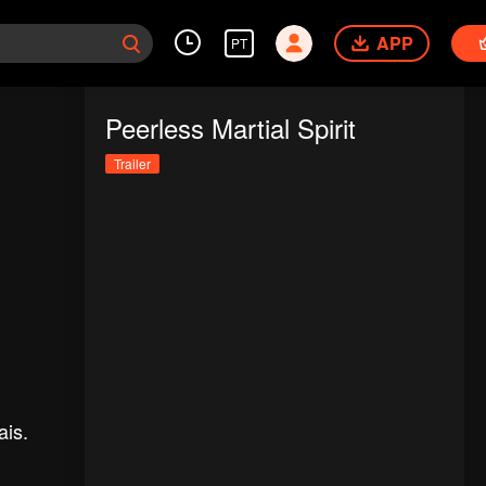
APP
PT
Peerless Martial Spirit
Trailer
ais.