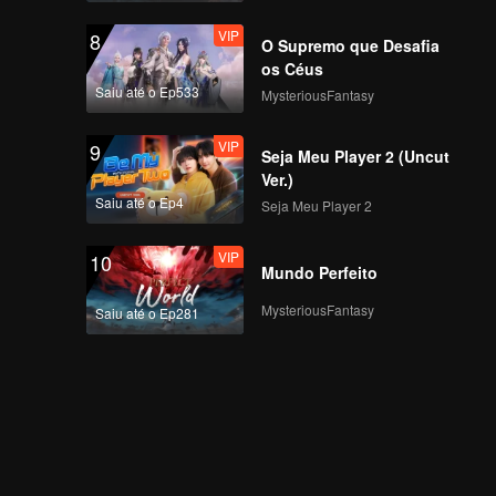
VIP
8
O Supremo que Desafia
os Céus
Saiu até o Ep533
MysteriousFantasy
VIP
9
Seja Meu Player 2 (Uncut
Ver.)
Saiu até o Ep4
Seja Meu Player 2
VIP
10
Mundo Perfeito
MysteriousFantasy
Saiu até o Ep281