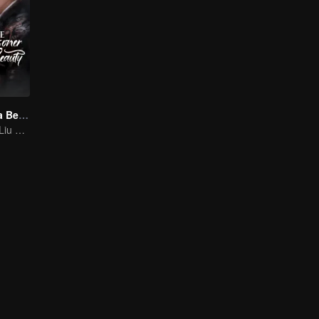
A Prisioneira da Beleza (English Ver.)
Song Zu'er and Liu Yuning's Family Feud and Romance