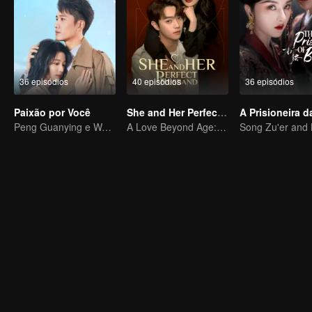
36 episódios
40 episódios
36 episódios
Paixão por Você
She and Her Perfect Husband (Thai Ver.)
Peng Guanying e Wang Churan se reconciliam
A Love Beyond Age: Yang Mi and Xu Kai