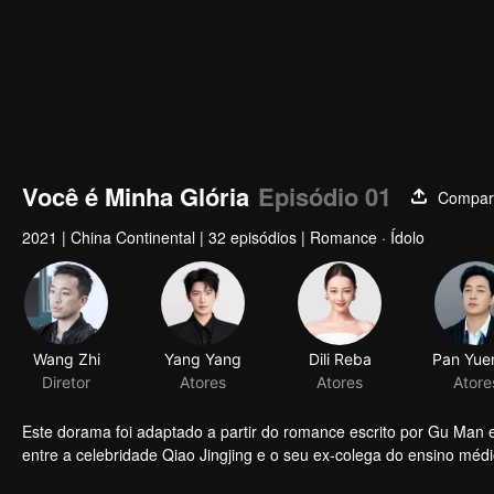
Você é Minha Glória
Episódio 01
Compart
2021
|
China Continental
|
32 episódios
|
Romance · Ídolo
Wang Zhi
Yang Yang
Dili Reba
Diretor
Atores
Atores
Atore
Este dorama foi adaptado a partir do romance escrito por Gu Man e
entre a celebridade Qiao Jingjing e o seu ex-colega do ensino médi