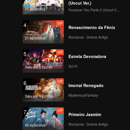
(Uncut Ver.)
25 episódios
Fourever You Parte 2 (Uncut Ver.)
VIP
4
Renascimento da Fênix
Romance · Drama Antigo
21 episódios
VIP
5
Estrela Devoradora
Sci-Fi
Saiu até o Ep235
VIP
6
Imortal Renegado
MysteriousFantasy
Saiu até o Ep152
VIP
7
Primeiro Jasmim
Romance · Drama Antigo
40 episódios