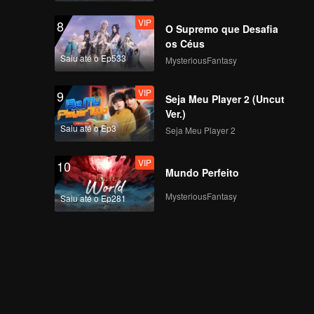
VIP
8
O Supremo que Desafia
os Céus
Saiu até o Ep533
MysteriousFantasy
VIP
9
Seja Meu Player 2 (Uncut
Ver.)
Saiu até o Ep3
Seja Meu Player 2
VIP
10
Mundo Perfeito
MysteriousFantasy
Saiu até o Ep281