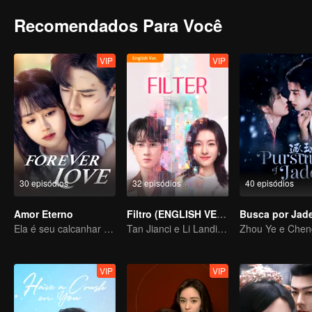
Recomendados Para Você
VIP
VIP
30 episódios
32 episódios
40 episódios
Amor Eterno
Filtro (ENGLISH VER.)
Ela é seu calcanhar de Aquiles e sua armadura
Tan Jianci e Li Landi, "vidas transformadoras"
VIP
VIP