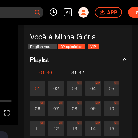
APP
PT
Você é Minha Glória
English Ver.
32 episódios
VIP
Playlist
01-30
31-32
VIP
VIP
VIP
01
02
03
04
05
VIP
VIP
VIP
VIP
VIP
06
07
08
09
10
VIP
VIP
VIP
VIP
VIP
11
12
13
14
15