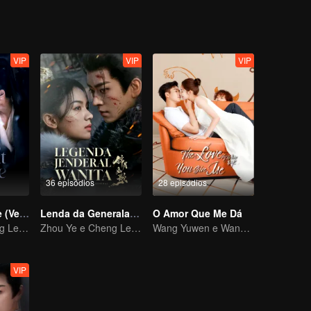
VIP
VIP
VIP
36 episódios
28 episódios
Busca por Jade (Versão em Inglês)
Lenda da Generala (English Ver.)
O Amor Que Me Dá
Zhou Ye e Cheng Lei, os jovens generais que protegem o país
Zhou Ye e Cheng Lei, os jovens generais que protegem o país
Wang Yuwen e Wang Ziqi trabalham novamente como um casal
VIP