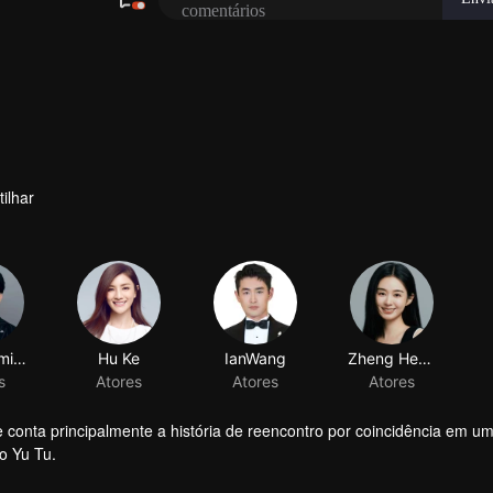
ilhar
Pan Yueming
Hu Ke
IanWang
Zheng Hehuizi
s
Atores
Atores
Atores
 conta principalmente a história de reencontro por coincidência em um
o Yu Tu.