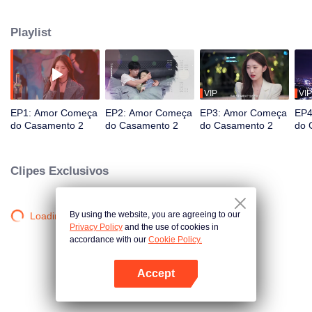
fazem uma promessa e caminham de mãos dadas, embarcando em uma
vida conjugal hilariante e imprevisível.
Playlist
VIP
VIP
EP1: Amor Começa
EP2: Amor Começa
EP3: Amor Começa
EP4
do Casamento 2
do Casamento 2
do Casamento 2
do 
Clipes Exclusivos
By using the website, you are agreeing to our
Loading…
Privacy Policy
and the use of cookies in
accordance with our
Cookie Policy.
Accept
Abra o programa