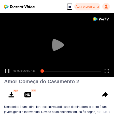
Abra o programa
pt
00:00:00
/
00:07:41
Amor Começa do Casamento 2
Uma deles é uma directora-executiva ardilosa e dominadora, o outro é um
jovem gentil e introvertido. Devido a um encontro fortuito às cegas, eles
Mais