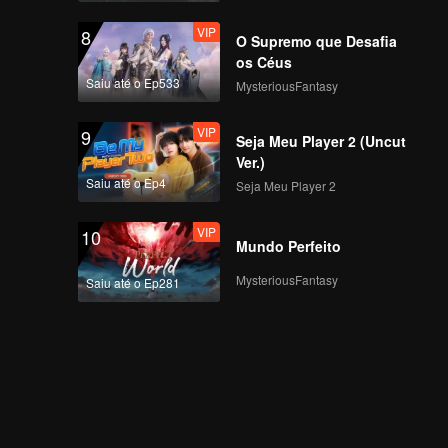
VIP
8
O Supremo que Desafia
os Céus
Saiu até o Ep533
MysteriousFantasy
VIP
9
Seja Meu Player 2 (Uncut
Ver.)
Saiu até o Ep4
Seja Meu Player 2
VIP
10
Mundo Perfeito
MysteriousFantasy
Saiu até o Ep281