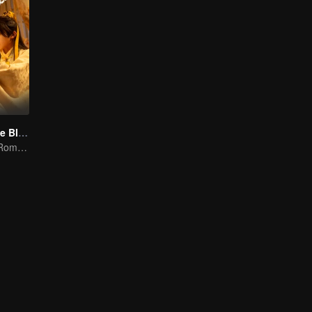
Meet You At The Blossom (Thai Ver.)
Drama Antigo · Romance