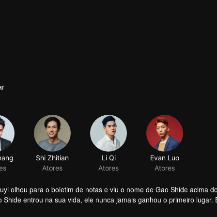
ar
hang
Shi Zhitian
Li Qi
Evan Luo
es
Atores
Atores
Atores
huyi olhou para o boletim de notas e viu o nome de Gao Shide acima 
Shide entrou na sua vida, ele nunca jamais ganhou o primeiro lugar. 
. Finalmente, o ano final do ensino segundário chegou, ele não teve q