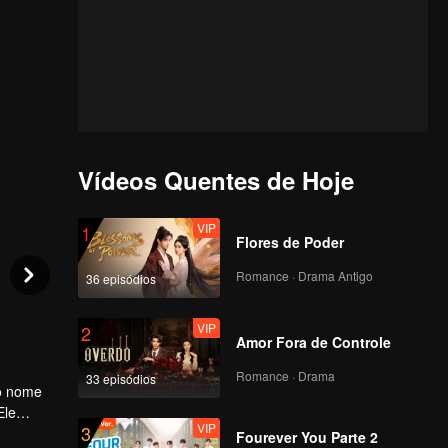
Vídeos Quentes de Hoje
VIP
1
Flores de Poder
Romance · Drama Antigo
36 episódios
VIP
2
Amor Fora de Controle
Romance · Drama
33 episódios
do nome
Ele
VIP
3
ue
Fourever You Parte 2