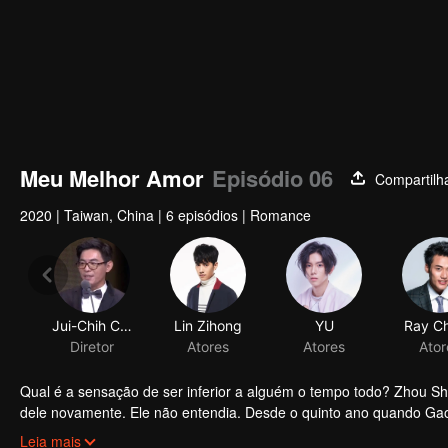
Meu Melhor Amor
Episódio 06
Compartilh
2020
|
Taiwan, China
|
6 episódios
|
Romance
Jui-Chih Chiang
Lin Zihong
YU
Ray C
Diretor
Atores
Atores
Ator
Qual é a sensação de ser inferior a alguém o tempo todo? Zhou S
dele novamente. Ele não entendia. Desde o quinto ano quando Gao 
mudou de "sempre o primeiro" para "o segundo por dez mil anos" ..
Leia mais