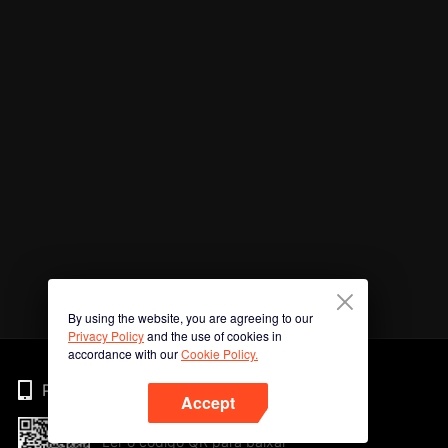
By using the website, you are agreeing to our
Privacy Policy
and the use of cookies in
accordance with our
Cookie Policy.
Phone
Accept
Ler o código QR para baixar