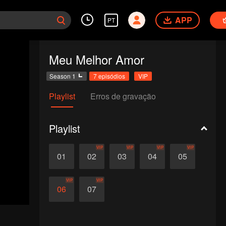
APP
PT
Meu Melhor Amor
Season 1
7 episódios
VIP
Playlist
Erros de gravação
Playlist
VIP
VIP
VIP
VIP
01
02
03
04
05
VIP
VIP
06
07