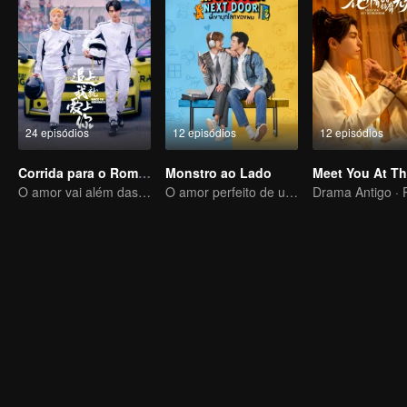
24 episódios
12 episódios
12 episódios
Corrida para o Romance
Monstro ao Lado
O amor vai além das fronteiras, a Glory United como parceira
O amor perfeito de um garoto introvertido e extrovertido