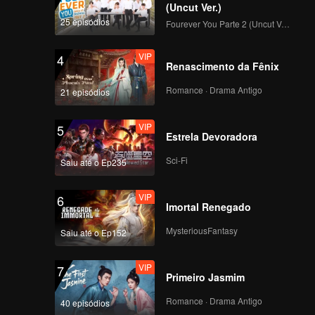
nte
(Uncut Ver.)
seu clube
25 episódios
Fourever You Parte 2 (Uncut Ver.)
o para
da moça
VIP
4
uero-
Renascimento da Fênix
icidar"
Romance · Drama Antigo
aonde
21 episódios
VIP
5
Estrela Devoradora
Sci-Fi
Saiu até o Ep235
VIP
6
Imortal Renegado
MysteriousFantasy
Saiu até o Ep152
VIP
7
Primeiro Jasmim
Romance · Drama Antigo
40 episódios