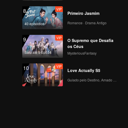
VIP
8
Primeiro Jasmim
Romance · Drama Antigo
40 episódios
VIP
9
O Supremo que Desafia
os Céus
Saiu até o Ep534
MysteriousFantasy
VIP
10
Love Actually S5
Guiado pelo Destino, Amado com o Coração