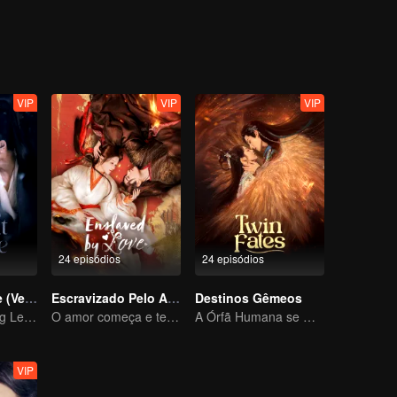
VIP
VIP
VIP
24 episódios
24 episódios
Busca por Jade (Versão em Inglês)
Escravizado Pelo Amor
Destinos Gêmeos
Zhou Ye e Cheng Lei, os jovens generais que protegem o país
O amor começa e termina no palácio
A Órfã Humana se Oferece para se Ligar à Besta Divina
VIP