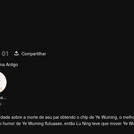
 01
Compartilhar
ma Antigo
Peng Yihang
s
erdade sobre a morte de seu pai obtendo o chip de Ye Wuming, o melh
o o humor de Ye Wuming flutuasse, então Lu Ning teve que mover Ye W
sou a vida miserável de Ye Wuning por milhares de anos.