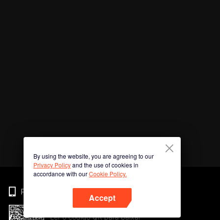
By using the website, you are agreeing to our
Privacy Policy
and the use of cookies in
accordance with our
Cookie Policy.
Phone
Accept
Ler o código QR para baixar