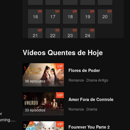
VIP
VIP
VIP
VIP
VIP
16
17
18
19
20
VIP
VIP
VIP
VIP
21
22
23
24
Vídeos Quentes de Hoje
VIP
1
Flores de Poder
Romance · Drama Antigo
36 episódios
VIP
2
Amor Fora de Controle
Romance · Drama
33 episódios
or
uming.
VIP
3
Fourever You Parte 2