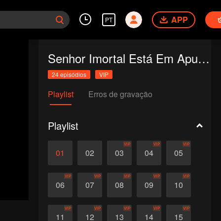
APP
PT
Senhor Imortal Está Em Apuros
24 episódios
VIP
Playlist
Erros de gravação
Playlist
VIP
VIP
VIP
01
02
03
04
05
VIP
VIP
VIP
VIP
VIP
06
07
08
09
10
VIP
VIP
VIP
VIP
VIP
11
12
13
14
15