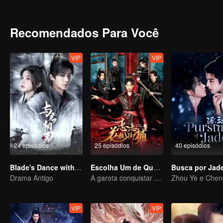
Recomendados Para Você
VIP
VIP
24 episódios
25 episódios
40 episódios
Blade's Dance with You
Escolha Um de Quatro
Drama Antigo
A garota conquistar quatro jovens encantadores
VIP
VIP