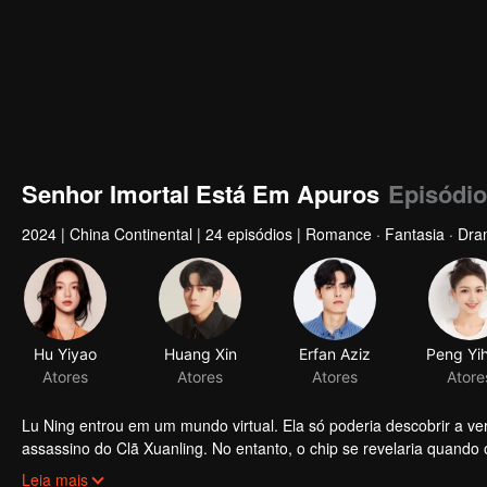
Senhor Imortal Está Em Apuros
Episódio
2024
|
China Continental
|
24 episódios
|
Romance · Fantasia · Dra
Hu Yiyao
Huang Xin
Erfan Aziz
Atores
Atores
Atores
Atore
Lu Ning entrou em um mundo virtual. Ela só poderia descobrir a v
assassino do Clã Xuanling. No entanto, o chip se revelaria quand
Infelizmente, a identidade usada por Lu Ning foi Hei Lian, que cau
Leia mais