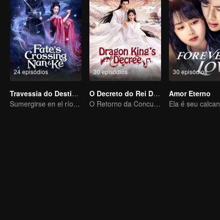
24 episódios
30 episódios
30 episódios
Travessia do Destino Nan & Ke
O Decreto do Rei Dragão
Amor Eterno
Sumergirse en el río del olvido para regalarte un sueño
O Retorno da Concubina Ridicularizada