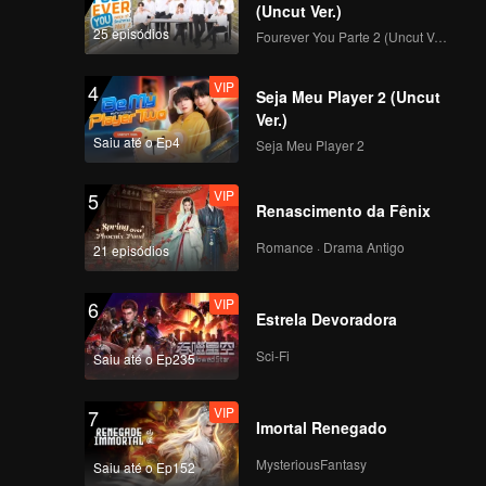
(Uncut Ver.)
25 episódios
Fourever You Parte 2 (Uncut Ver.)
VIP
4
Seja Meu Player 2 (Uncut
Ver.)
Saiu até o Ep4
Seja Meu Player 2
VIP
5
Renascimento da Fênix
Romance · Drama Antigo
21 episódios
VIP
6
Estrela Devoradora
Sci-Fi
Saiu até o Ep235
VIP
7
Imortal Renegado
MysteriousFantasy
Saiu até o Ep152