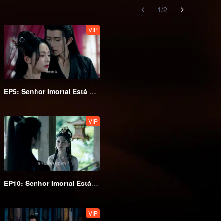
1
/
2
VIP
EP5: Senhor Imortal Está Em Apuros
VIP
EP10: Senhor Imortal Está Em Apuros
VIP