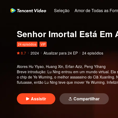
Seleção
Amor de Todas as For
Senhor Imortal Está Em
24 episódios
VIP
8.7
2024
Atualizar para
24
EP
24 episódios
Atores
Hu Yiyao, Huang Xin, Erfan Aziz, Peng Yihang
Breve introdução
:
Lu Ning entrou em um mundo virtual. Ela 
o chip de Ye Wuming, o melhor assassino do Clã Xuanling. 
flutuasse, então Lu Ning teve que mover Ye Wuming. Infelizm
vida miserável de Ye Wuning por milhares de anos.
Assistir
Compartilhar