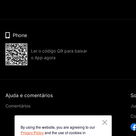
Phone
Ler o código QR para baixar
o App agora
Ajuda e comentários
So
Comentários
Ju
Co
By using the website, you are agreeing to our
Privacy Policy
and the use of cookies in