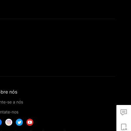
bre nós
nte-se a nós
ntate-nos