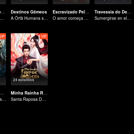
Busca por Jade (Versão em Inglês)
Destinos Gêmeos
Escravizado Pelo Amor
Travessia do Destino Nan & Ke
 Ye e Cheng Lei, os jovens generais que protegem o país
A Órfã Humana se Oferece para se Ligar à Besta Divina
O amor começa e termina no palácio
Sumergirse en el río del olvido para regalarte un sueño
VIP
VIP
24 episódios
Amada por Toda a Vida
Minha Rainha Raposa
Prometo-lhe uma vida, e me concede três
Santa Raposa Demônio Supera o Exorcista