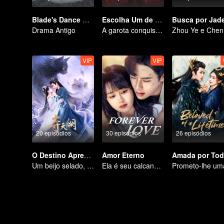
Blade's Dance with You
Escolha Um de Quatro
Drama Antigo
A garota conquistar quatro jovens encantadores
Zhou
VIP
VIP
20 episódios
30 episódios
26 episódios
O Destino Apreendido
Amor Eterno
Um beijo selado, um amor eterno por mil anos
Ela é seu calcanhar de Aquiles e sua armadura