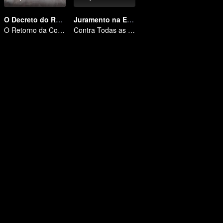
O Decreto do Rei Dragão
Juramento na Escuridão
O Retorno da Concubina Ridicularizada
Contra Todas as Probabilidades: O Amor Mortal do Lorde Demônio