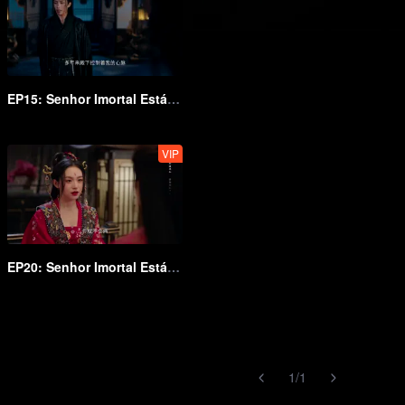
EP15: Senhor Imortal Está Em Apuros
VIP
EP20: Senhor Imortal Está Em Apuros
1
/
1