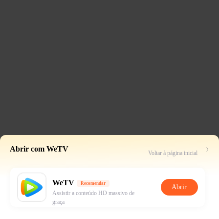
Abrir com WeTV
Voltar à página inicial
WeTV
Recomendar
Abrir
Assistir a conteúdo HD massivo de
graça