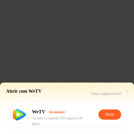
Abrir com WeTV
Voltar à página inicial
WeTV
Recomendar
Abrir
Assistir a conteúdo HD massivo de
graça