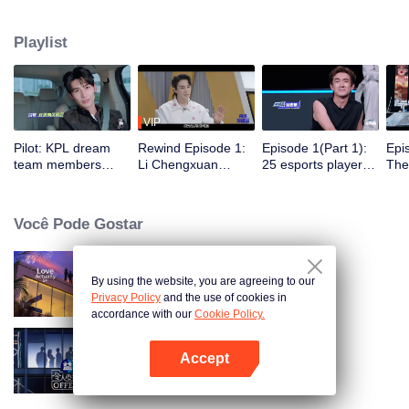
juntarão a cinco clubes profissionais de e-sports, participando de
treinamentos, competições e atividades diárias do clube. Sob a orientação
Playlist
dos melhores jogadores, um grupo de celebridades vencerá o campeonato
no primeiro torneio All-Star Star.
VIP
Pilot: KPL dream
Rewind Episode 1:
Episode 1(Part 1):
Epi
team members
Li Chengxuan
25 esports players
The 
unite. 25 new
reveals he was
start the re-
tea
esports players face
diagnosed with
evaluation test.
Tee
their first test!
depression after
Who will top the red
join
Você Pode Gostar
being a "full-Time
and black lists?
dad"
By using the website, you are agreeing to our
Love actually S4
Privacy Policy
and the use of cookies in
accordance with our
Cookie Policy.
Accept
Exciting Offer S6
Abra o programa