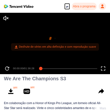
Abra o programa
pt
00:00:00
/
01:36:28
We Are The Champions S3
Em colaboração com a Honor of Kings Pro League, um torneio oficial All-
Star Star será realizado. Vinte e cinco celebridades amantes de e-sports se
Mais