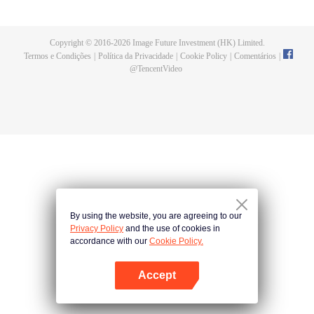
relativo declínio. Nasceu um homem extremamente talentoso. Os novos
Shrek Seven Monsters podem reviver a Seita Tang e trazê-la de volta à
glória? Uma besta de alma de mais de um milhão de anos; Electrolux que
Copyright © 2016-
2026
Image Future Investment (HK) Limited.
pode escolher estrelas; O novo sistema de utensílios da alma que levou ao
Termos e Condições
|
Política da Privacidade
|
Cookie Policy
|
Comentários
|
declínio da Seita Tang... Muitos segredos serão revelados.
@
TencentVideo
By using the website, you are agreeing to our
Privacy Policy
and the use of cookies in
accordance with our
Cookie Policy.
Accept
Abra o programa